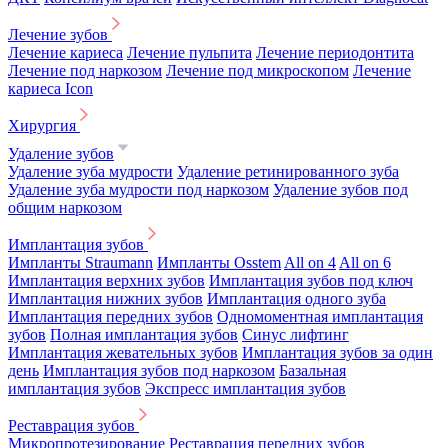
Лечение зубов
Лечение кариеса
Лечение пульпита
Лечение периодонтита
Лечение под наркозом
Лечение под микроскопом
Лечение
кариеса Icon
Хирургия
Удаление зубов
Удаление зуба мудрости
Удаление ретинированного зуба
Удаление зуба мудрости под наркозом
Удаление зубов под
общим наркозом
Имплантация зубов
Импланты Straumann
Импланты Osstem
All on 4
All on 6
Имплантация верхних зубов
Имплантация зубов под ключ
Имплантация нижних зубов
Имплантация одного зуба
Имплантация передних зубов
Одномоментная имплантация
зубов
Полная имплантация зубов
Синус лифтинг
Имплантация жевательных зубов
Имплантация зубов за один
день
Имплантация зубов под наркозом
Базальная
имплантация зубов
Экспресс имплантация зубов
Реставрация зубов
Микропротезирование
Реставрация передних зубов