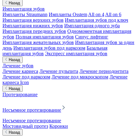
Назад
Имплантация зубов
Импланты Straumann
Импланты Osstem
All on 4
All on 6
Имплантация верхних зубов
Имплантация зубов под ключ
Имплантация нижних зубов
Имплантация одного зуба
Имплантация передних зубов
Одномоментная имплантация
зубов
Полная имплантация зубов
Синус лифтинг
Имплантация жевательных зубов
Имплантация зубов за один
день
Имплантация зубов под наркозом
Базальная
имплантация зубов
Экспресс имплантация зубов
Назад
Лечение зубов
Лечение кариеса
Лечение пульпита
Лечение периодонтита
Лечение под наркозом
Лечение под микроскопом
Лечение
кариеса Icon
Назад
Протезирование
Несъемное протезирование
Несъемное протезирование
Мостовидный протез
Коронки
Назад