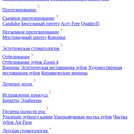
Протезирование
Съемное протезирование
Candulor
Бюгельный протез
Acry Free
QuattroTi
Несъемное протезирование
Мостовидный протез
Коронки
Эстетическая стоматология
Отбеливание
Отбеливание зубов Zoom 4
Виниры
Эстетическая реставрация зубов
Художественная
реставрация зубов
Керамические виниры
Лечение десен
Исправление прикуса
Брекеты
Элайнеры
Гигиена полости рта
Удаление зубного камня
Ультразвуковая чистка зубов
Чистка
зубов Air Flow
Детская стоматология