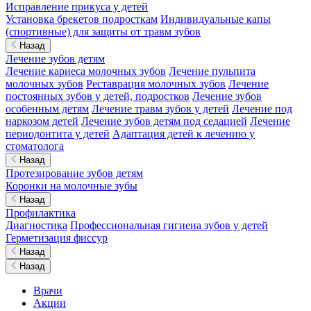
Исправление прикуса у детей
Установка брекетов подросткам
Индивидуальные капы
(спортивные) для защиты от травм зубов
Назад
Лечение зубов детям
Лечение кариеса молочных зубов
Лечение пульпита
молочных зубов
Реставрация молочных зубов
Лечение
постоянных зубов у детей, подростков
Лечение зубов
особенным детям
Лечение травм зубов у детей
Лечение под
наркозом детей
Лечение зубов детям под седацией
Лечение
периодонтита у детей
Адаптация детей к лечению у
стоматолога
Назад
Протезирование зубов детям
Коронки на молочные зубы
Назад
Профилактика
Диагностика
Профессиональная гигиена зубов у детей
Герметизация фиссур
Назад
Назад
Врачи
Акции