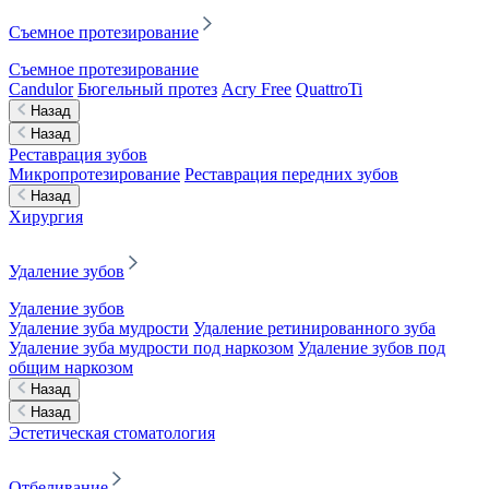
Съемное протезирование
Съемное протезирование
Candulor
Бюгельный протез
Acry Free
QuattroTi
Назад
Назад
Реставрация зубов
Микропротезирование
Реставрация передних зубов
Назад
Хирургия
Удаление зубов
Удаление зубов
Удаление зуба мудрости
Удаление ретинированного зуба
Удаление зуба мудрости под наркозом
Удаление зубов под
общим наркозом
Назад
Назад
Эстетическая стоматология
Отбеливание