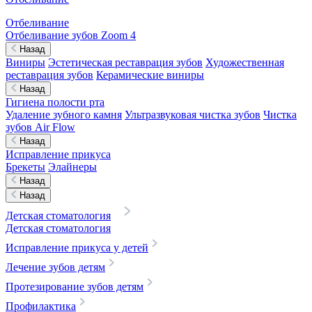
Отбеливание
Отбеливание зубов Zoom 4
Назад
Виниры
Эстетическая реставрация зубов
Художественная
реставрация зубов
Керамические виниры
Назад
Гигиена полости рта
Удаление зубного камня
Ультразвуковая чистка зубов
Чистка
зубов Air Flow
Назад
Исправление прикуса
Брекеты
Элайнеры
Назад
Назад
Детская стоматология
Детская стоматология
Исправление прикуса у детей
Лечение зубов детям
Протезирование зубов детям
Профилактика