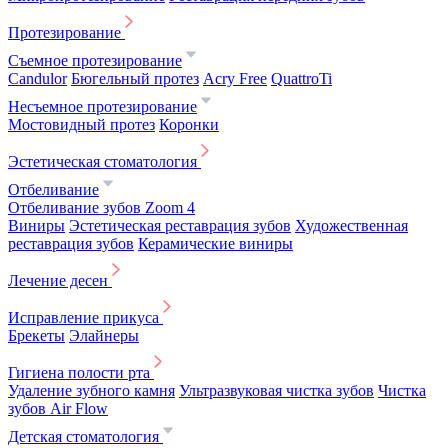
Протезирование
Съемное протезирование
Candulor
Бюгельный протез
Acry Free
QuattroTi
Несъемное протезирование
Мостовидный протез
Коронки
Эстетическая стоматология
Отбеливание
Отбеливание зубов Zoom 4
Виниры
Эстетическая реставрация зубов
Художественная
реставрация зубов
Керамические виниры
Лечение десен
Исправление прикуса
Брекеты
Элайнеры
Гигиена полости рта
Удаление зубного камня
Ультразвуковая чистка зубов
Чистка
зубов Air Flow
Детская стоматология