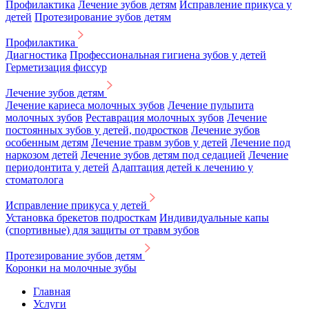
Профилактика
Лечение зубов детям
Исправление прикуса у
детей
Протезирование зубов детям
Профилактика
Диагностика
Профессиональная гигиена зубов у детей
Герметизация фиссур
Лечение зубов детям
Лечение кариеса молочных зубов
Лечение пульпита
молочных зубов
Реставрация молочных зубов
Лечение
постоянных зубов у детей, подростков
Лечение зубов
особенным детям
Лечение травм зубов у детей
Лечение под
наркозом детей
Лечение зубов детям под седацией
Лечение
периодонтита у детей
Адаптация детей к лечению у
стоматолога
Исправление прикуса у детей
Установка брекетов подросткам
Индивидуальные капы
(спортивные) для защиты от травм зубов
Протезирование зубов детям
Коронки на молочные зубы
Главная
Услуги