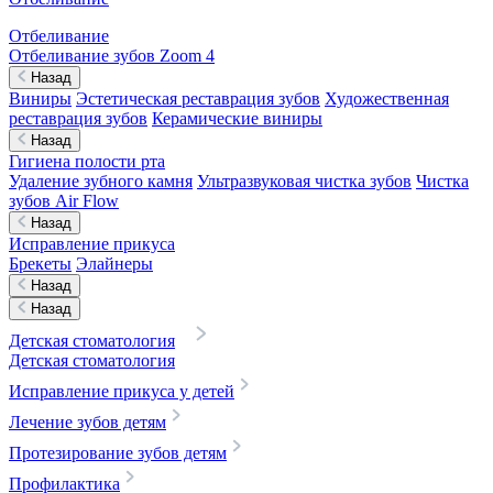
Отбеливание
Отбеливание зубов Zoom 4
Назад
Виниры
Эстетическая реставрация зубов
Художественная
реставрация зубов
Керамические виниры
Назад
Гигиена полости рта
Удаление зубного камня
Ультразвуковая чистка зубов
Чистка
зубов Air Flow
Назад
Исправление прикуса
Брекеты
Элайнеры
Назад
Назад
Детская стоматология
Детская стоматология
Исправление прикуса у детей
Лечение зубов детям
Протезирование зубов детям
Профилактика