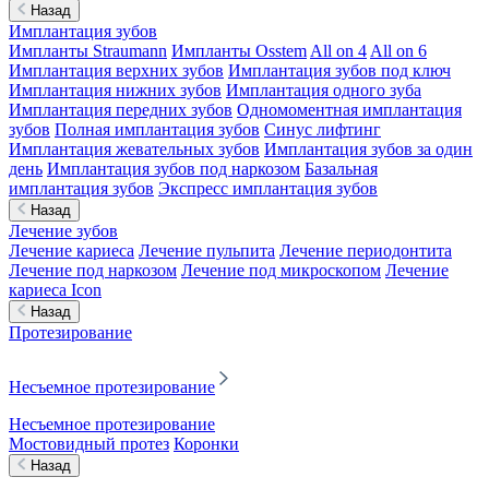
Назад
Имплантация зубов
Импланты Straumann
Импланты Osstem
All on 4
All on 6
Имплантация верхних зубов
Имплантация зубов под ключ
Имплантация нижних зубов
Имплантация одного зуба
Имплантация передних зубов
Одномоментная имплантация
зубов
Полная имплантация зубов
Синус лифтинг
Имплантация жевательных зубов
Имплантация зубов за один
день
Имплантация зубов под наркозом
Базальная
имплантация зубов
Экспресс имплантация зубов
Назад
Лечение зубов
Лечение кариеса
Лечение пульпита
Лечение периодонтита
Лечение под наркозом
Лечение под микроскопом
Лечение
кариеса Icon
Назад
Протезирование
Несъемное протезирование
Несъемное протезирование
Мостовидный протез
Коронки
Назад