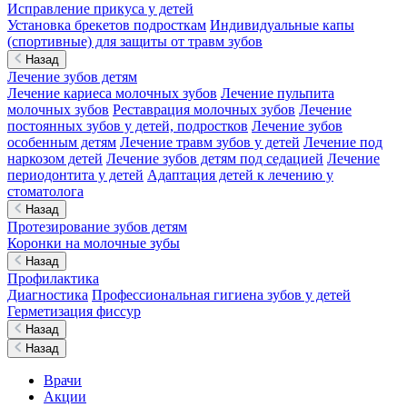
Исправление прикуса у детей
Установка брекетов подросткам
Индивидуальные капы
(спортивные) для защиты от травм зубов
Назад
Лечение зубов детям
Лечение кариеса молочных зубов
Лечение пульпита
молочных зубов
Реставрация молочных зубов
Лечение
постоянных зубов у детей, подростков
Лечение зубов
особенным детям
Лечение травм зубов у детей
Лечение под
наркозом детей
Лечение зубов детям под седацией
Лечение
периодонтита у детей
Адаптация детей к лечению у
стоматолога
Назад
Протезирование зубов детям
Коронки на молочные зубы
Назад
Профилактика
Диагностика
Профессиональная гигиена зубов у детей
Герметизация фиссур
Назад
Назад
Врачи
Акции