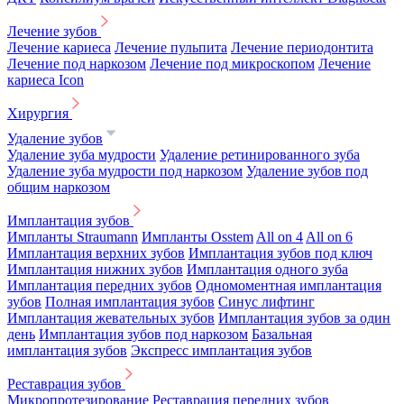
Лечение зубов
Лечение кариеса
Лечение пульпита
Лечение периодонтита
Лечение под наркозом
Лечение под микроскопом
Лечение
кариеса Icon
Хирургия
Удаление зубов
Удаление зуба мудрости
Удаление ретинированного зуба
Удаление зуба мудрости под наркозом
Удаление зубов под
общим наркозом
Имплантация зубов
Импланты Straumann
Импланты Osstem
All on 4
All on 6
Имплантация верхних зубов
Имплантация зубов под ключ
Имплантация нижних зубов
Имплантация одного зуба
Имплантация передних зубов
Одномоментная имплантация
зубов
Полная имплантация зубов
Синус лифтинг
Имплантация жевательных зубов
Имплантация зубов за один
день
Имплантация зубов под наркозом
Базальная
имплантация зубов
Экспресс имплантация зубов
Реставрация зубов
Микропротезирование
Реставрация передних зубов