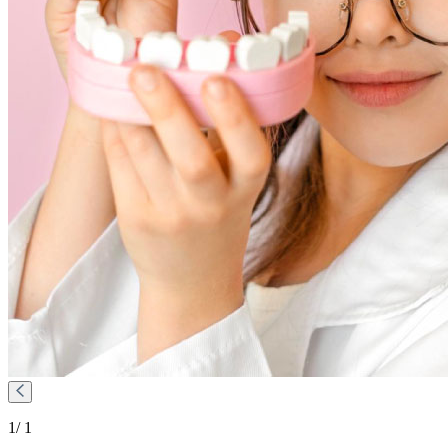
1
/ 1