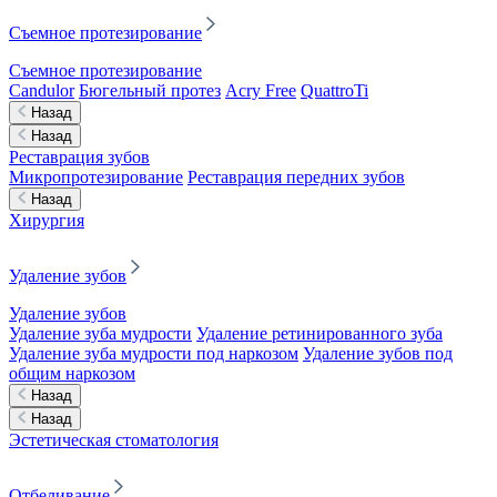
Съемное протезирование
Съемное протезирование
Candulor
Бюгельный протез
Acry Free
QuattroTi
Назад
Назад
Реставрация зубов
Микропротезирование
Реставрация передних зубов
Назад
Хирургия
Удаление зубов
Удаление зубов
Удаление зуба мудрости
Удаление ретинированного зуба
Удаление зуба мудрости под наркозом
Удаление зубов под
общим наркозом
Назад
Назад
Эстетическая стоматология
Отбеливание