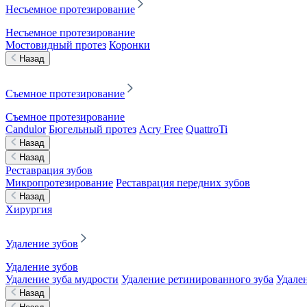
Несъемное протезирование
Несъемное протезирование
Мостовидный протез
Коронки
Назад
Съемное протезирование
Съемное протезирование
Candulor
Бюгельный протез
Acry Free
QuattroTi
Назад
Назад
Реставрация зубов
Микропротезирование
Реставрация передних зубов
Назад
Хирургия
Удаление зубов
Удаление зубов
Удаление зуба мудрости
Удаление ретинированного зуба
Удален
Назад