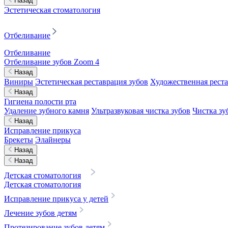
Назад
Эстетическая стоматология
Отбеливание
Отбеливание
Отбеливание зубов Zoom 4
Назад
Виниры
Эстетическая реставрация зубов
Художественная реста
Назад
Гигиена полости рта
Удаление зубного камня
Ультразвуковая чистка зубов
Чистка зу
Назад
Исправление прикуса
Брекеты
Элайнеры
Назад
Назад
Детская стоматология
Детская стоматология
Исправление прикуса у детей
Лечение зубов детям
Протезирование зубов детям