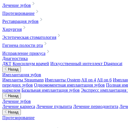
Лечение зубов
Протезирование
Реставрация зубов
Хирургия
Эстетическая стоматология
Гигиена полости рта
Исправление прикуса
Диагностика
ДКТ
Консилиум врачей
Искусственный интеллект Diagnocat
Назад
Имплантация зубов
Импланты Straumann
Импланты Osstem
All on 4
All on 6
Имплан
передних зубов
Одномоментная имплантация зубов
Полная им
наркозом
Базальная имплантация зубов
Экспресс имплантация 
Назад
Лечение зубов
Лечение кариеса
Лечение пульпита
Лечение периодонтита
Леч
Назад
Протезирование