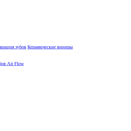
врация зубов
Керамические виниры
бов Air Flow