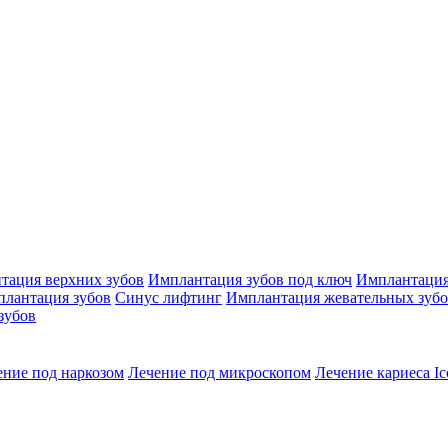
тация верхних зубов
Имплантация зубов под ключ
Имплантация
плантация зубов
Синус лифтинг
Имплантация жевательных зуб
зубов
ение под наркозом
Лечение под микроскопом
Лечение кариеса Ic