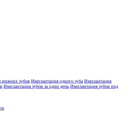
 нижних зубов
Имплантация одного зуба
Имплантация
ов
Имплантация зубов за один день
Имплантация зубов под
on