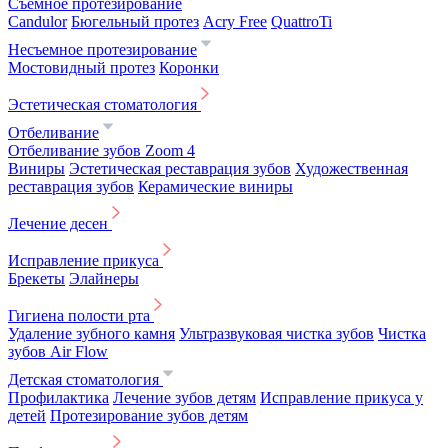
Съемное протезирование
Candulor
Бюгельный протез
Acry Free
QuattroTi
Несъемное протезирование
Мостовидный протез
Коронки
Эстетическая стоматология
Отбеливание
Отбеливание зубов Zoom 4
Виниры
Эстетическая реставрация зубов
Художественная
реставрация зубов
Керамические виниры
Лечение десен
Исправление прикуса
Брекеты
Элайнеры
Гигиена полости рта
Удаление зубного камня
Ультразвуковая чистка зубов
Чистка
зубов Air Flow
Детская стоматология
Профилактика
Лечение зубов детям
Исправление прикуса у
детей
Протезирование зубов детям