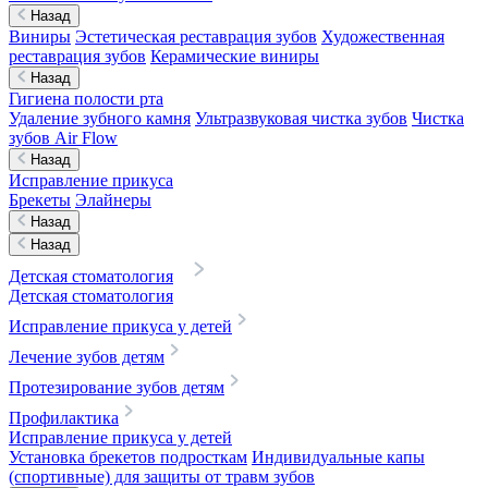
Назад
Виниры
Эстетическая реставрация зубов
Художественная
реставрация зубов
Керамические виниры
Назад
Гигиена полости рта
Удаление зубного камня
Ультразвуковая чистка зубов
Чистка
зубов Air Flow
Назад
Исправление прикуса
Брекеты
Элайнеры
Назад
Назад
Детская стоматология
Детская стоматология
Исправление прикуса у детей
Лечение зубов детям
Протезирование зубов детям
Профилактика
Исправление прикуса у детей
Установка брекетов подросткам
Индивидуальные капы
(спортивные) для защиты от травм зубов