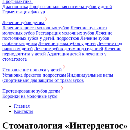
Профилактика
Диагностика
Профессиональная гигиена зубов у детей
Герметизация фиссур
Лечение зубов детям
Лечение кариеса молочных зубов
Лечение пульпита
молочных зубов
Реставрация молочных зубов
Лечение
постоянных зубов у детей, подростков
Лечение зубов
особенным детям
Лечение травм зубов у детей
Лечение под
наркозом детей
Лечение зубов детям под седацией
Лечение
периодонтита у детей
Адаптация детей к лечению у
стоматолога
Исправление прикуса у детей
Установка брекетов подросткам
Индивидуальные капы
(спортивные) для защиты от травм зубов
Протезирование зубов детям
Коронки на молочные зубы
Главная
Контакты
Стоматология «Интердентос»