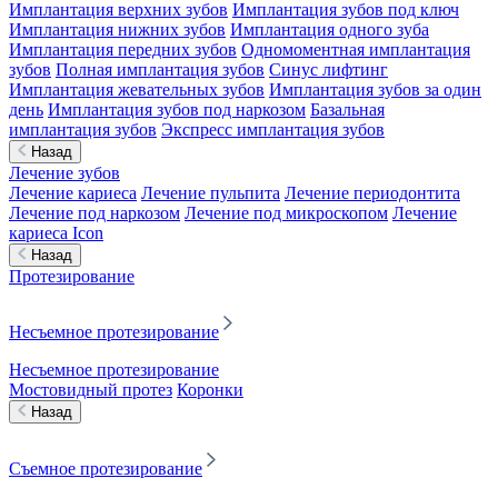
Имплантация верхних зубов
Имплантация зубов под ключ
Имплантация нижних зубов
Имплантация одного зуба
Имплантация передних зубов
Одномоментная имплантация
зубов
Полная имплантация зубов
Синус лифтинг
Имплантация жевательных зубов
Имплантация зубов за один
день
Имплантация зубов под наркозом
Базальная
имплантация зубов
Экспресс имплантация зубов
Назад
Лечение зубов
Лечение кариеса
Лечение пульпита
Лечение периодонтита
Лечение под наркозом
Лечение под микроскопом
Лечение
кариеса Icon
Назад
Протезирование
Несъемное протезирование
Несъемное протезирование
Мостовидный протез
Коронки
Назад
Съемное протезирование