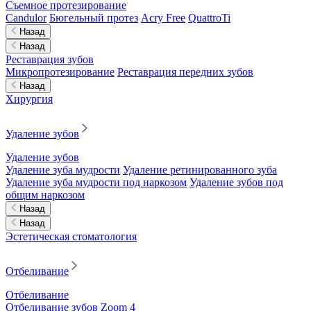
Съемное протезирование
Candulor
Бюгельный протез
Acry Free
QuattroTi
Назад
Назад
Реставрация зубов
Микропротезирование
Реставрация передних зубов
Назад
Хирургия
Удаление зубов
Удаление зубов
Удаление зуба мудрости
Удаление ретинированного зуба
Удаление зуба мудрости под наркозом
Удаление зубов под
общим наркозом
Назад
Назад
Эстетическая стоматология
Отбеливание
Отбеливание
Отбеливание зубов Zoom 4