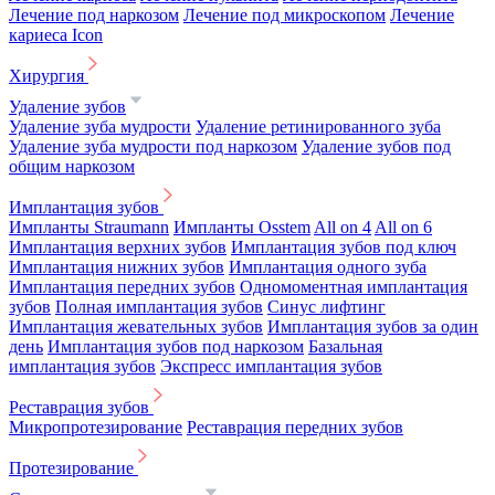
Лечение под наркозом
Лечение под микроскопом
Лечение
кариеса Icon
Хирургия
Удаление зубов
Удаление зуба мудрости
Удаление ретинированного зуба
Удаление зуба мудрости под наркозом
Удаление зубов под
общим наркозом
Имплантация зубов
Импланты Straumann
Импланты Osstem
All on 4
All on 6
Имплантация верхних зубов
Имплантация зубов под ключ
Имплантация нижних зубов
Имплантация одного зуба
Имплантация передних зубов
Одномоментная имплантация
зубов
Полная имплантация зубов
Синус лифтинг
Имплантация жевательных зубов
Имплантация зубов за один
день
Имплантация зубов под наркозом
Базальная
имплантация зубов
Экспресс имплантация зубов
Реставрация зубов
Микропротезирование
Реставрация передних зубов
Протезирование