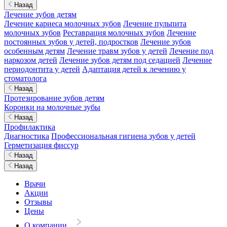
Назад
Лечение зубов детям
Лечение кариеса молочных зубов
Лечение пульпита
молочных зубов
Реставрация молочных зубов
Лечение
постоянных зубов у детей, подростков
Лечение зубов
особенным детям
Лечение травм зубов у детей
Лечение под
наркозом детей
Лечение зубов детям под седацией
Лечение
периодонтита у детей
Адаптация детей к лечению у
стоматолога
Назад
Протезирование зубов детям
Коронки на молочные зубы
Назад
Профилактика
Диагностика
Профессиональная гигиена зубов у детей
Герметизация фиссур
Назад
Назад
Врачи
Акции
Отзывы
Цены
О компании