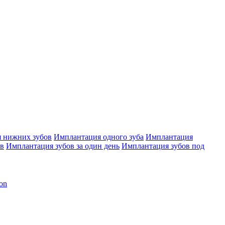
 нижних зубов
Имплантация одного зуба
Имплантация
ов
Имплантация зубов за один день
Имплантация зубов под
on