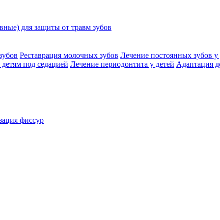
ные) для защиты от травм зубов
зубов
Реставрация молочных зубов
Лечение постоянных зубов у 
 детям под седацией
Лечение периодонтита у детей
Адаптация д
зация фиссур