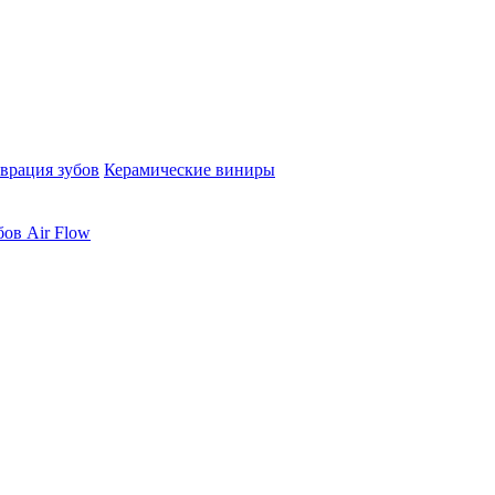
врация зубов
Керамические виниры
бов Air Flow