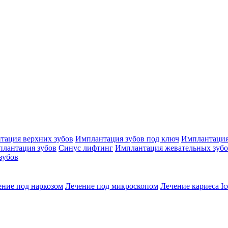
тация верхних зубов
Имплантация зубов под ключ
Имплантация
плантация зубов
Синус лифтинг
Имплантация жевательных зуб
зубов
ение под наркозом
Лечение под микроскопом
Лечение кариеса Ic