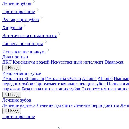
Лечение зубов
Протезирование
Реставрация зубов
Хирургия
Эстетическая стоматология
Гигиена полости рта
Исправление прикуса
Диагностика
ДКТ
Консилиум врачей
Искусственный интеллект Diagnocat
Назад
Имплантация зубов
Импланты Straumann
Импланты Osstem
All on 4
All on 6
Имплан
передних зубов
Одномоментная имплантация зубов
Полная им
наркозом
Базальная имплантация зубов
Экспресс имплантация 
Назад
Лечение зубов
Лечение кариеса
Лечение пульпита
Лечение периодонтита
Леч
Назад
Протезирование