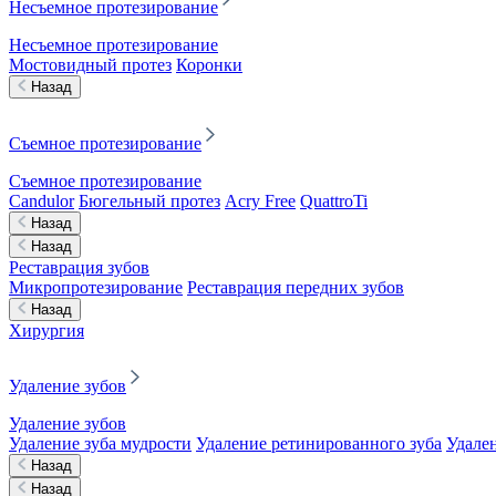
Несъемное протезирование
Несъемное протезирование
Мостовидный протез
Коронки
Назад
Съемное протезирование
Съемное протезирование
Candulor
Бюгельный протез
Acry Free
QuattroTi
Назад
Назад
Реставрация зубов
Микропротезирование
Реставрация передних зубов
Назад
Хирургия
Удаление зубов
Удаление зубов
Удаление зуба мудрости
Удаление ретинированного зуба
Удален
Назад
Назад