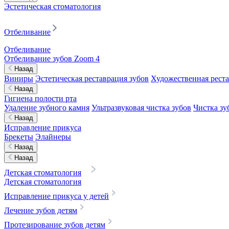
Эстетическая стоматология
Отбеливание
Отбеливание
Отбеливание зубов Zoom 4
Назад
Виниры
Эстетическая реставрация зубов
Художественная реста
Назад
Гигиена полости рта
Удаление зубного камня
Ультразвуковая чистка зубов
Чистка зу
Назад
Исправление прикуса
Брекеты
Элайнеры
Назад
Назад
Детская стоматология
Детская стоматология
Исправление прикуса у детей
Лечение зубов детям
Протезирование зубов детям