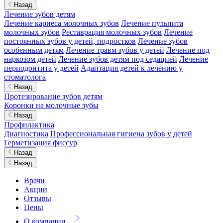
Назад
Лечение зубов детям
Лечение кариеса молочных зубов
Лечение пульпита
молочных зубов
Реставрация молочных зубов
Лечение
постоянных зубов у детей, подростков
Лечение зубов
особенным детям
Лечение травм зубов у детей
Лечение под
наркозом детей
Лечение зубов детям под седацией
Лечение
периодонтита у детей
Адаптация детей к лечению у
стоматолога
Назад
Протезирование зубов детям
Коронки на молочные зубы
Назад
Профилактика
Диагностика
Профессиональная гигиена зубов у детей
Герметизация фиссур
Назад
Назад
Врачи
Акции
Отзывы
Цены
О компании