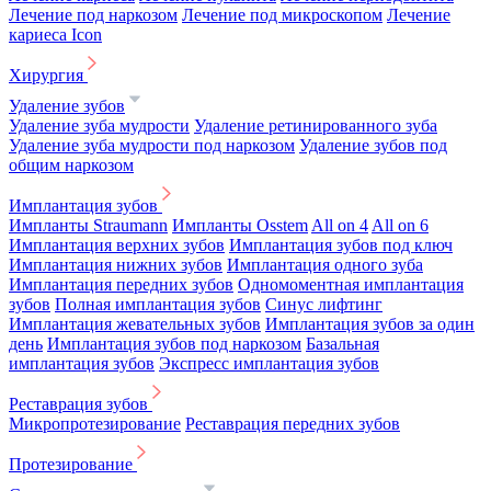
Лечение под наркозом
Лечение под микроскопом
Лечение
кариеса Icon
Хирургия
Удаление зубов
Удаление зуба мудрости
Удаление ретинированного зуба
Удаление зуба мудрости под наркозом
Удаление зубов под
общим наркозом
Имплантация зубов
Импланты Straumann
Импланты Osstem
All on 4
All on 6
Имплантация верхних зубов
Имплантация зубов под ключ
Имплантация нижних зубов
Имплантация одного зуба
Имплантация передних зубов
Одномоментная имплантация
зубов
Полная имплантация зубов
Синус лифтинг
Имплантация жевательных зубов
Имплантация зубов за один
день
Имплантация зубов под наркозом
Базальная
имплантация зубов
Экспресс имплантация зубов
Реставрация зубов
Микропротезирование
Реставрация передних зубов
Протезирование