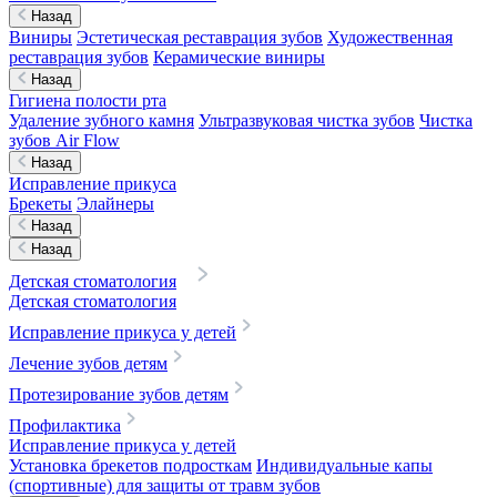
Назад
Виниры
Эстетическая реставрация зубов
Художественная
реставрация зубов
Керамические виниры
Назад
Гигиена полости рта
Удаление зубного камня
Ультразвуковая чистка зубов
Чистка
зубов Air Flow
Назад
Исправление прикуса
Брекеты
Элайнеры
Назад
Назад
Детская стоматология
Детская стоматология
Исправление прикуса у детей
Лечение зубов детям
Протезирование зубов детям
Профилактика
Исправление прикуса у детей
Установка брекетов подросткам
Индивидуальные капы
(спортивные) для защиты от травм зубов