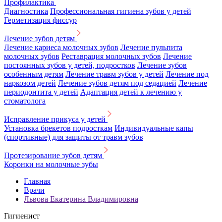
Профилактика
Диагностика
Профессиональная гигиена зубов у детей
Герметизация фиссур
Лечение зубов детям
Лечение кариеса молочных зубов
Лечение пульпита
молочных зубов
Реставрация молочных зубов
Лечение
постоянных зубов у детей, подростков
Лечение зубов
особенным детям
Лечение травм зубов у детей
Лечение под
наркозом детей
Лечение зубов детям под седацией
Лечение
периодонтита у детей
Адаптация детей к лечению у
стоматолога
Исправление прикуса у детей
Установка брекетов подросткам
Индивидуальные капы
(спортивные) для защиты от травм зубов
Протезирование зубов детям
Коронки на молочные зубы
Главная
Врачи
Львова Екатерина Владимировна
Гигиенист