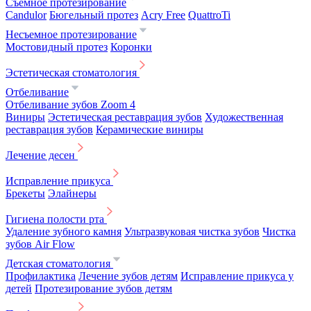
Съемное протезирование
Candulor
Бюгельный протез
Acry Free
QuattroTi
Несъемное протезирование
Мостовидный протез
Коронки
Эстетическая стоматология
Отбеливание
Отбеливание зубов Zoom 4
Виниры
Эстетическая реставрация зубов
Художественная
реставрация зубов
Керамические виниры
Лечение десен
Исправление прикуса
Брекеты
Элайнеры
Гигиена полости рта
Удаление зубного камня
Ультразвуковая чистка зубов
Чистка
зубов Air Flow
Детская стоматология
Профилактика
Лечение зубов детям
Исправление прикуса у
детей
Протезирование зубов детям