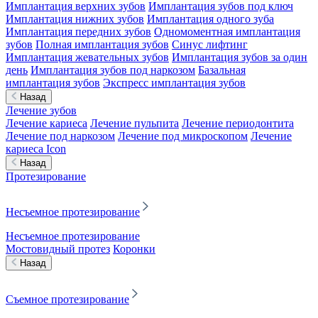
Имплантация верхних зубов
Имплантация зубов под ключ
Имплантация нижних зубов
Имплантация одного зуба
Имплантация передних зубов
Одномоментная имплантация
зубов
Полная имплантация зубов
Синус лифтинг
Имплантация жевательных зубов
Имплантация зубов за один
день
Имплантация зубов под наркозом
Базальная
имплантация зубов
Экспресс имплантация зубов
Назад
Лечение зубов
Лечение кариеса
Лечение пульпита
Лечение периодонтита
Лечение под наркозом
Лечение под микроскопом
Лечение
кариеса Icon
Назад
Протезирование
Несъемное протезирование
Несъемное протезирование
Мостовидный протез
Коронки
Назад
Съемное протезирование