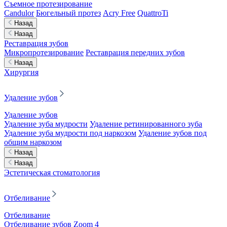
Съемное протезирование
Candulor
Бюгельный протез
Acry Free
QuattroTi
Назад
Назад
Реставрация зубов
Микропротезирование
Реставрация передних зубов
Назад
Хирургия
Удаление зубов
Удаление зубов
Удаление зуба мудрости
Удаление ретинированного зуба
Удаление зуба мудрости под наркозом
Удаление зубов под
общим наркозом
Назад
Назад
Эстетическая стоматология
Отбеливание
Отбеливание
Отбеливание зубов Zoom 4