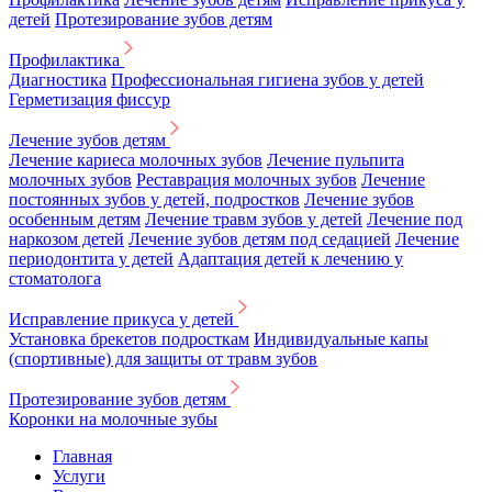
детей
Протезирование зубов детям
Профилактика
Диагностика
Профессиональная гигиена зубов у детей
Герметизация фиссур
Лечение зубов детям
Лечение кариеса молочных зубов
Лечение пульпита
молочных зубов
Реставрация молочных зубов
Лечение
постоянных зубов у детей, подростков
Лечение зубов
особенным детям
Лечение травм зубов у детей
Лечение под
наркозом детей
Лечение зубов детям под седацией
Лечение
периодонтита у детей
Адаптация детей к лечению у
стоматолога
Исправление прикуса у детей
Установка брекетов подросткам
Индивидуальные капы
(спортивные) для защиты от травм зубов
Протезирование зубов детям
Коронки на молочные зубы
Главная
Услуги