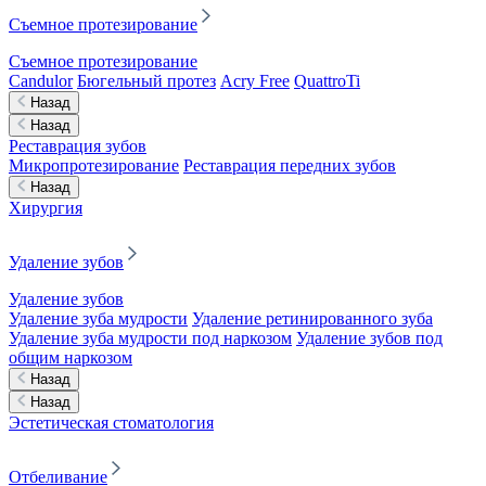
Съемное протезирование
Съемное протезирование
Candulor
Бюгельный протез
Acry Free
QuattroTi
Назад
Назад
Реставрация зубов
Микропротезирование
Реставрация передних зубов
Назад
Хирургия
Удаление зубов
Удаление зубов
Удаление зуба мудрости
Удаление ретинированного зуба
Удаление зуба мудрости под наркозом
Удаление зубов под
общим наркозом
Назад
Назад
Эстетическая стоматология
Отбеливание