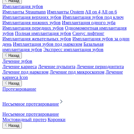
Назад
Имплантация зубов
Импланты Straumann
Импланты Osstem
All on 4
All on 6
Имплантация верхних зубов
Имплантация зубов под ключ
Имплантация нижних зубов
Имплантация одного зуба
Имплантация передних зубов
Одномоментная имплантация
зубов
Полная имплантация зубов
Синус лифтинг
Имплантация жевательных зубов
Имплантация зубов за один
день
Имплантация зубов под наркозом
Базальная
имплантация зубов
Экспресс имплантация зубов
Назад
Лечение зубов
Лечение кариеса
Лечение пульпита
Лечение периодонтита
Лечение под наркозом
Лечение под микроскопом
Лечение
кариеса Icon
Назад
Протезирование
Несъемное протезирование
Несъемное протезирование
Мостовидный протез
Коронки
Назад