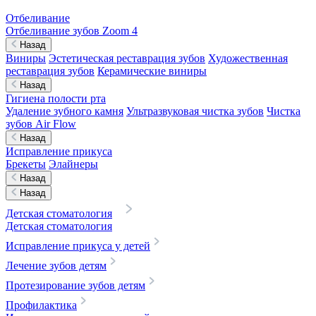
Отбеливание
Отбеливание зубов Zoom 4
Назад
Виниры
Эстетическая реставрация зубов
Художественная
реставрация зубов
Керамические виниры
Назад
Гигиена полости рта
Удаление зубного камня
Ультразвуковая чистка зубов
Чистка
зубов Air Flow
Назад
Исправление прикуса
Брекеты
Элайнеры
Назад
Назад
Детская стоматология
Детская стоматология
Исправление прикуса у детей
Лечение зубов детям
Протезирование зубов детям
Профилактика