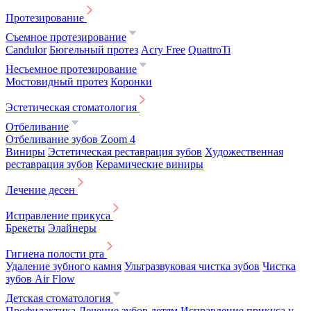
Протезирование
Съемное протезирование
Candulor
Бюгельный протез
Acry Free
QuattroTi
Несъемное протезирование
Мостовидный протез
Коронки
Эстетическая стоматология
Отбеливание
Отбеливание зубов Zoom 4
Виниры
Эстетическая реставрация зубов
Художественная
реставрация зубов
Керамические виниры
Лечение десен
Исправление прикуса
Брекеты
Элайнеры
Гигиена полости рта
Удаление зубного камня
Ультразвуковая чистка зубов
Чистка
зубов Air Flow
Детская стоматология
Профилактика
Лечение зубов детям
Исправление прикуса у