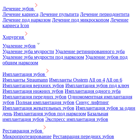
Лечение зубов
Лечение кариеса
Лечение пульпита
Лечение периодонтита
Лечение под наркозом
Лечение под микроскопом
Лечение
кариеса Icon
Хирургия
Удаление зубов
Удаление зуба мудрости
Удаление ретинированного зуба
Удаление зуба мудрости под наркозом
Удаление зубов под
общим наркозом
Имплантация зубов
Импланты Straumann
Импланты Osstem
All on 4
All on 6
Имплантация верхних зубов
Имплантация зубов под ключ
Имплантация нижних зубов
Имплантация одного зуба
Имплантация передних зубов
Одномоментная имплантация
зубов
Полная имплантация зубов
Синус лифтинг
Имплантация жевательных зубов
Имплантация зубов за один
день
Имплантация зубов под наркозом
Базальная
имплантация зубов
Экспресс имплантация зубов
Реставрация зубов
Микропротезирование
Реставрация передних зубов