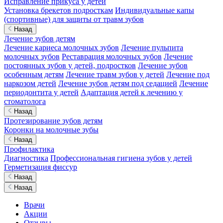
Исправление прикуса у детей
Установка брекетов подросткам
Индивидуальные капы
(спортивные) для защиты от травм зубов
Назад
Лечение зубов детям
Лечение кариеса молочных зубов
Лечение пульпита
молочных зубов
Реставрация молочных зубов
Лечение
постоянных зубов у детей, подростков
Лечение зубов
особенным детям
Лечение травм зубов у детей
Лечение под
наркозом детей
Лечение зубов детям под седацией
Лечение
периодонтита у детей
Адаптация детей к лечению у
стоматолога
Назад
Протезирование зубов детям
Коронки на молочные зубы
Назад
Профилактика
Диагностика
Профессиональная гигиена зубов у детей
Герметизация фиссур
Назад
Назад
Врачи
Акции
Отзывы