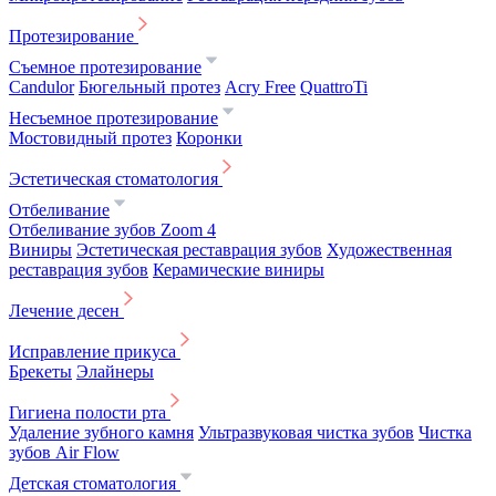
Протезирование
Съемное протезирование
Candulor
Бюгельный протез
Acry Free
QuattroTi
Несъемное протезирование
Мостовидный протез
Коронки
Эстетическая стоматология
Отбеливание
Отбеливание зубов Zoom 4
Виниры
Эстетическая реставрация зубов
Художественная
реставрация зубов
Керамические виниры
Лечение десен
Исправление прикуса
Брекеты
Элайнеры
Гигиена полости рта
Удаление зубного камня
Ультразвуковая чистка зубов
Чистка
зубов Air Flow
Детская стоматология