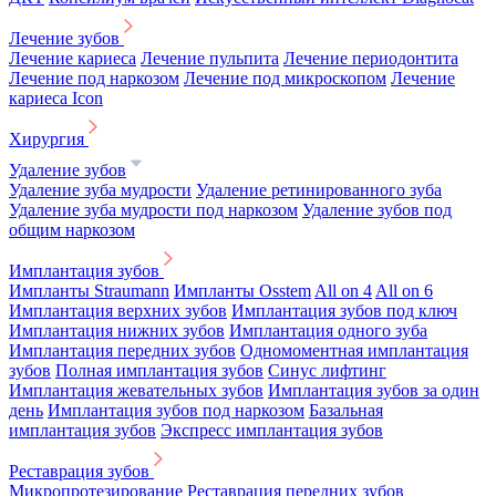
Лечение зубов
Лечение кариеса
Лечение пульпита
Лечение периодонтита
Лечение под наркозом
Лечение под микроскопом
Лечение
кариеса Icon
Хирургия
Удаление зубов
Удаление зуба мудрости
Удаление ретинированного зуба
Удаление зуба мудрости под наркозом
Удаление зубов под
общим наркозом
Имплантация зубов
Импланты Straumann
Импланты Osstem
All on 4
All on 6
Имплантация верхних зубов
Имплантация зубов под ключ
Имплантация нижних зубов
Имплантация одного зуба
Имплантация передних зубов
Одномоментная имплантация
зубов
Полная имплантация зубов
Синус лифтинг
Имплантация жевательных зубов
Имплантация зубов за один
день
Имплантация зубов под наркозом
Базальная
имплантация зубов
Экспресс имплантация зубов
Реставрация зубов
Микропротезирование
Реставрация передних зубов