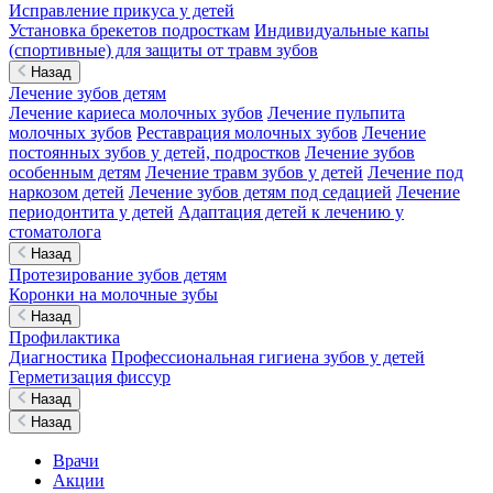
Исправление прикуса у детей
Установка брекетов подросткам
Индивидуальные капы
(спортивные) для защиты от травм зубов
Назад
Лечение зубов детям
Лечение кариеса молочных зубов
Лечение пульпита
молочных зубов
Реставрация молочных зубов
Лечение
постоянных зубов у детей, подростков
Лечение зубов
особенным детям
Лечение травм зубов у детей
Лечение под
наркозом детей
Лечение зубов детям под седацией
Лечение
периодонтита у детей
Адаптация детей к лечению у
стоматолога
Назад
Протезирование зубов детям
Коронки на молочные зубы
Назад
Профилактика
Диагностика
Профессиональная гигиена зубов у детей
Герметизация фиссур
Назад
Назад
Врачи
Акции