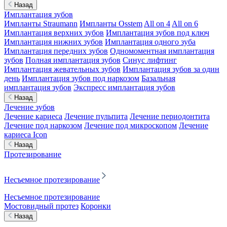
Назад
Имплантация зубов
Импланты Straumann
Импланты Osstem
All on 4
All on 6
Имплантация верхних зубов
Имплантация зубов под ключ
Имплантация нижних зубов
Имплантация одного зуба
Имплантация передних зубов
Одномоментная имплантация
зубов
Полная имплантация зубов
Синус лифтинг
Имплантация жевательных зубов
Имплантация зубов за один
день
Имплантация зубов под наркозом
Базальная
имплантация зубов
Экспресс имплантация зубов
Назад
Лечение зубов
Лечение кариеса
Лечение пульпита
Лечение периодонтита
Лечение под наркозом
Лечение под микроскопом
Лечение
кариеса Icon
Назад
Протезирование
Несъемное протезирование
Несъемное протезирование
Мостовидный протез
Коронки
Назад