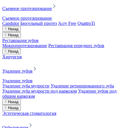
Съемное протезирование
Съемное протезирование
Candulor
Бюгельный протез
Acry Free
QuattroTi
Назад
Назад
Реставрация зубов
Микропротезирование
Реставрация передних зубов
Назад
Хирургия
Удаление зубов
Удаление зубов
Удаление зуба мудрости
Удаление ретинированного зуба
Удаление зуба мудрости под наркозом
Удаление зубов под
общим наркозом
Назад
Назад
Эстетическая стоматология
Отбеливание