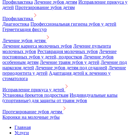
Профилактика
Лечение зубов детям
Исправление прикуса у
детей
Протезирование зубов детям
Профилактика
Диагностика
Профессиональная гигиена зубов у детей
Герметизация фиссур
Лечение зубов детям
Лечение кариеса молочных зубов
Лечение пульпита
молочных зубов
Реставрация молочных зубов
Лечение
постоянных зубов у детей, подростков
Лечение зубов
особенным детям
Лечение травм зубов у детей
Лечение под
наркозом детей
Лечение зубов детям под седацией
Лечение
периодонтита у детей
Адаптация детей к лечению у
стоматолога
Исправление прикуса у детей
Установка брекетов подросткам
Индивидуальные капы
(спортивные) для защиты от травм зубов
Протезирование зубов детям
Коронки на молочные зубы
Главная
Услуги