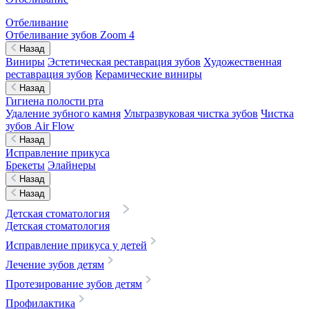
Отбеливание
Отбеливание зубов Zoom 4
Назад
Виниры
Эстетическая реставрация зубов
Художественная
реставрация зубов
Керамические виниры
Назад
Гигиена полости рта
Удаление зубного камня
Ультразвуковая чистка зубов
Чистка
зубов Air Flow
Назад
Исправление прикуса
Брекеты
Элайнеры
Назад
Назад
Детская стоматология
Детская стоматология
Исправление прикуса у детей
Лечение зубов детям
Протезирование зубов детям
Профилактика