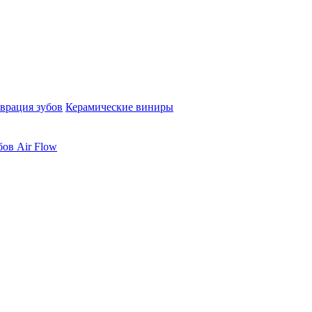
врация зубов
Керамические виниры
бов Air Flow