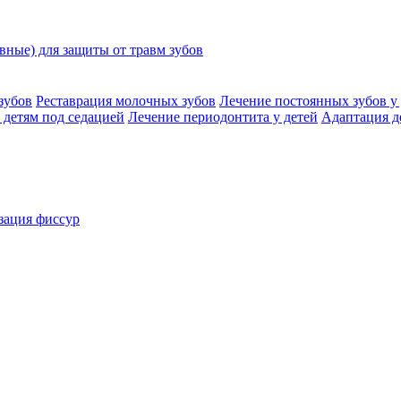
ные) для защиты от травм зубов
зубов
Реставрация молочных зубов
Лечение постоянных зубов у 
 детям под седацией
Лечение периодонтита у детей
Адаптация д
зация фиссур