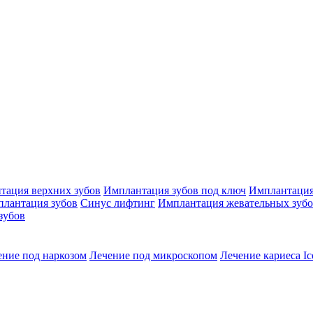
тация верхних зубов
Имплантация зубов под ключ
Имплантация
плантация зубов
Синус лифтинг
Имплантация жевательных зуб
зубов
ение под наркозом
Лечение под микроскопом
Лечение кариеса Ic