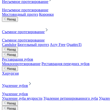
Несъемное протезирование
Несъемное протезирование
Мостовидный протез
Коронки
Назад
Съемное протезирование
Съемное протезирование
Candulor
Бюгельный протез
Acry Free
QuattroTi
Назад
Назад
Реставрация зубов
Микропротезирование
Реставрация передних зубов
Назад
Хирургия
Удаление зубов
Удаление зубов
Удаление зуба мудрости
Удаление ретинированного зуба
Удален
Назад
Назад