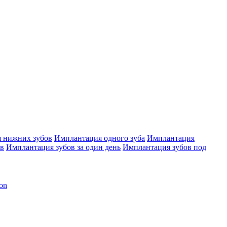
 нижних зубов
Имплантация одного зуба
Имплантация
ов
Имплантация зубов за один день
Имплантация зубов под
on