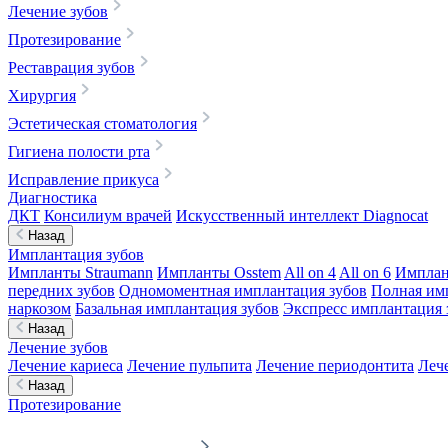
Лечение зубов
Протезирование
Реставрация зубов
Хирургия
Эстетическая стоматология
Гигиена полости рта
Исправление прикуса
Диагностика
ДКТ
Консилиум врачей
Искусственный интеллект Diagnocat
Назад
Имплантация зубов
Импланты Straumann
Импланты Osstem
All on 4
All on 6
Имплан
передних зубов
Одномоментная имплантация зубов
Полная им
наркозом
Базальная имплантация зубов
Экспресс имплантация 
Назад
Лечение зубов
Лечение кариеса
Лечение пульпита
Лечение периодонтита
Леч
Назад
Протезирование