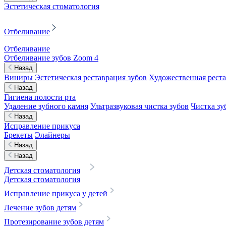
Эстетическая стоматология
Отбеливание
Отбеливание
Отбеливание зубов Zoom 4
Назад
Виниры
Эстетическая реставрация зубов
Художественная реста
Назад
Гигиена полости рта
Удаление зубного камня
Ультразвуковая чистка зубов
Чистка зу
Назад
Исправление прикуса
Брекеты
Элайнеры
Назад
Назад
Детская стоматология
Детская стоматология
Исправление прикуса у детей
Лечение зубов детям
Протезирование зубов детям