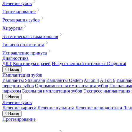
Лечение зубов
Протезирование
Реставрация зубов
Хирургия
Эстетическая стоматология
Гигиена полости рта
Исправление прикуса
Диагностика
ДКТ
Консилиум врачей
Искусственный интеллект Diagnocat
Назад
Имплантация зубов
Импланты Straumann
Импланты Osstem
All on 4
All on 6
Имплан
передних зубов
Одномоментная имплантация зубов
Полная им
наркозом
Базальная имплантация зубов
Экспресс имплантация 
Назад
Лечение зубов
Лечение кариеса
Лечение пульпита
Лечение периодонтита
Леч
Назад
Протезирование