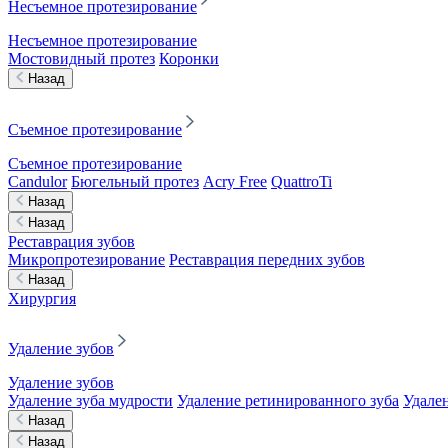
Несъемное протезирование
Несъемное протезирование
Мостовидный протез
Коронки
Назад
Съемное протезирование
Съемное протезирование
Candulor
Бюгельный протез
Acry Free
QuattroTi
Назад
Назад
Реставрация зубов
Микропротезирование
Реставрация передних зубов
Назад
Хирургия
Удаление зубов
Удаление зубов
Удаление зуба мудрости
Удаление ретинированного зуба
Удален
Назад
Назад