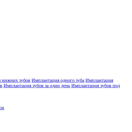
 нижних зубов
Имплантация одного зуба
Имплантация
ов
Имплантация зубов за один день
Имплантация зубов под
on