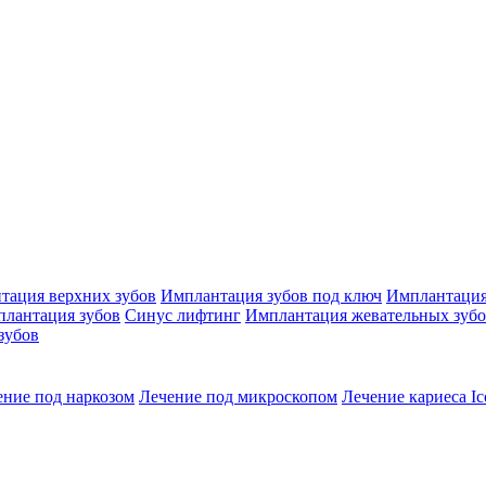
тация верхних зубов
Имплантация зубов под ключ
Имплантация
плантация зубов
Синус лифтинг
Имплантация жевательных зуб
зубов
ение под наркозом
Лечение под микроскопом
Лечение кариеса Ic