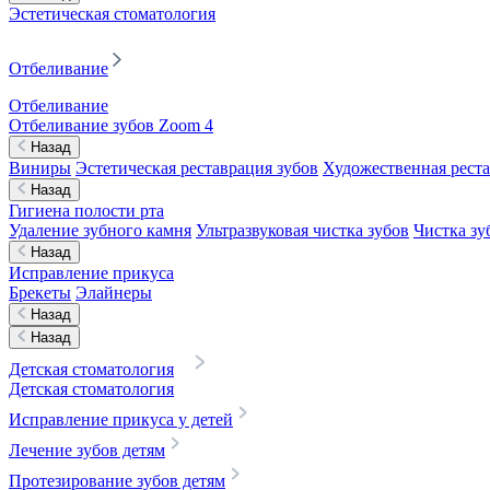
Эстетическая стоматология
Отбеливание
Отбеливание
Отбеливание зубов Zoom 4
Назад
Виниры
Эстетическая реставрация зубов
Художественная реста
Назад
Гигиена полости рта
Удаление зубного камня
Ультразвуковая чистка зубов
Чистка зу
Назад
Исправление прикуса
Брекеты
Элайнеры
Назад
Назад
Детская стоматология
Детская стоматология
Исправление прикуса у детей
Лечение зубов детям
Протезирование зубов детям