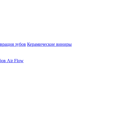
врация зубов
Керамические виниры
бов Air Flow