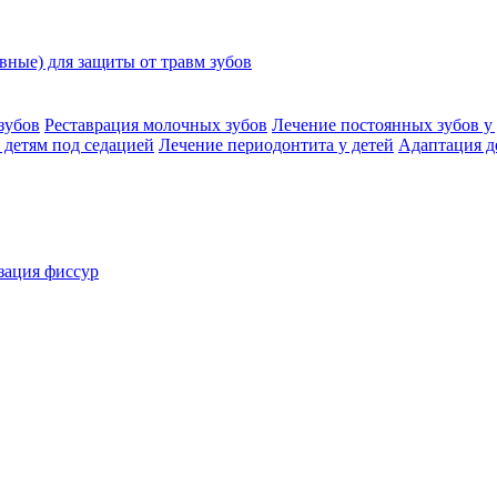
ные) для защиты от травм зубов
зубов
Реставрация молочных зубов
Лечение постоянных зубов у 
 детям под седацией
Лечение периодонтита у детей
Адаптация д
зация фиссур