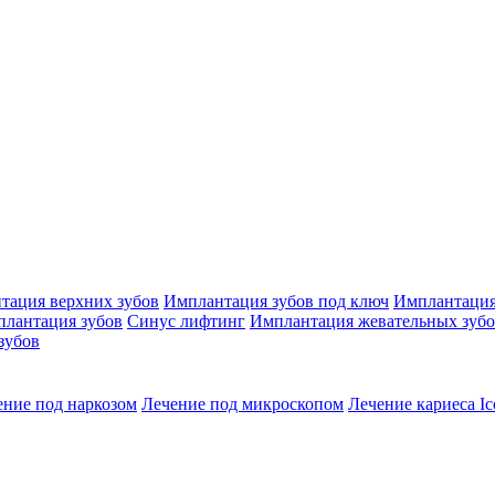
тация верхних зубов
Имплантация зубов под ключ
Имплантация
плантация зубов
Синус лифтинг
Имплантация жевательных зуб
зубов
ение под наркозом
Лечение под микроскопом
Лечение кариеса Ic