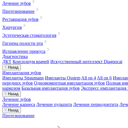
Лечение зубов
Протезирование
Реставрация зубов
Хирургия
Эстетическая стоматология
Гигиена полости рта
Исправление прикуса
Диагностика
ДКТ
Консилиум врачей
Искусственный интеллект Diagnocat
Назад
Имплантация зубов
Импланты Straumann
Импланты Osstem
All on 4
All on 6
Имплан
передних зубов
Одномоментная имплантация зубов
Полная им
наркозом
Базальная имплантация зубов
Экспресс имплантация 
Назад
Лечение зубов
Лечение кариеса
Лечение пульпита
Лечение периодонтита
Леч
Назад
Протезирование