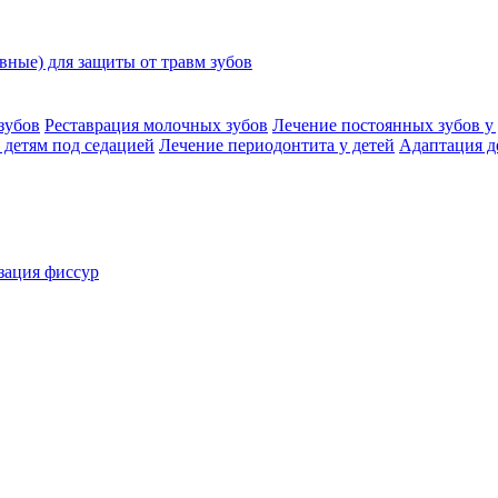
ные) для защиты от травм зубов
зубов
Реставрация молочных зубов
Лечение постоянных зубов у 
 детям под седацией
Лечение периодонтита у детей
Адаптация д
зация фиссур