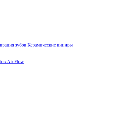
врация зубов
Керамические виниры
бов Air Flow