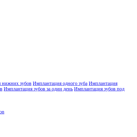
 нижних зубов
Имплантация одного зуба
Имплантация
ов
Имплантация зубов за один день
Имплантация зубов под
on