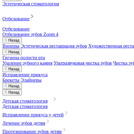
Эстетическая стоматология
Отбеливание
Отбеливание
Отбеливание зубов Zoom 4
Назад
Виниры
Эстетическая реставрация зубов
Художественная реста
Назад
Гигиена полости рта
Удаление зубного камня
Ультразвуковая чистка зубов
Чистка зу
Назад
Исправление прикуса
Брекеты
Элайнеры
Назад
Назад
Детская стоматология
Детская стоматология
Исправление прикуса у детей
Лечение зубов детям
Протезирование зубов детям