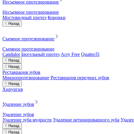
Несъемное протезирование
Несъемное протезирование
Мостовидный протез
Коронки
Назад
Съемное протезирование
Съемное протезирование
Candulor
Бюгельный протез
Acry Free
QuattroTi
Назад
Назад
Реставрация зубов
Микропротезирование
Реставрация передних зубов
Назад
Хирургия
Удаление зубов
Удаление зубов
Удаление зуба мудрости
Удаление ретинированного зуба
Удален
Назад
Назад