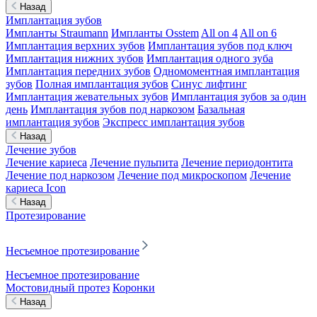
Назад
Имплантация зубов
Импланты Straumann
Импланты Osstem
All on 4
All on 6
Имплантация верхних зубов
Имплантация зубов под ключ
Имплантация нижних зубов
Имплантация одного зуба
Имплантация передних зубов
Одномоментная имплантация
зубов
Полная имплантация зубов
Синус лифтинг
Имплантация жевательных зубов
Имплантация зубов за один
день
Имплантация зубов под наркозом
Базальная
имплантация зубов
Экспресс имплантация зубов
Назад
Лечение зубов
Лечение кариеса
Лечение пульпита
Лечение периодонтита
Лечение под наркозом
Лечение под микроскопом
Лечение
кариеса Icon
Назад
Протезирование
Несъемное протезирование
Несъемное протезирование
Мостовидный протез
Коронки
Назад