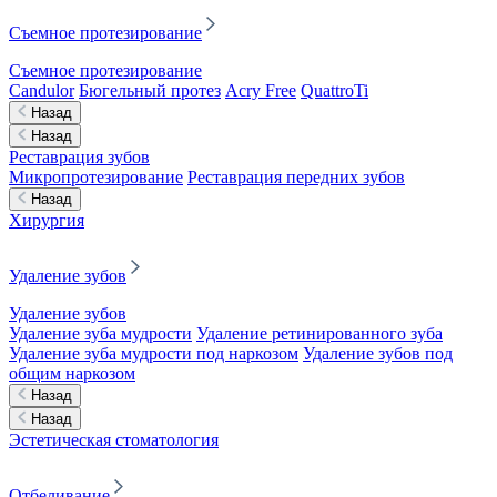
Съемное протезирование
Съемное протезирование
Candulor
Бюгельный протез
Acry Free
QuattroTi
Назад
Назад
Реставрация зубов
Микропротезирование
Реставрация передних зубов
Назад
Хирургия
Удаление зубов
Удаление зубов
Удаление зуба мудрости
Удаление ретинированного зуба
Удаление зуба мудрости под наркозом
Удаление зубов под
общим наркозом
Назад
Назад
Эстетическая стоматология
Отбеливание