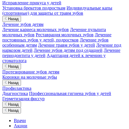
Исправление прикуса у детей
Установка брекетов подросткам
Индивидуальные капы
(спортивные) для защиты от травм зубов
Назад
Лечение зубов детям
Лечение кариеса молочных зубов
Лечение пульпита
молочных зубов
Реставрация молочных зубов
Лечение
постоянных зубов у детей, подростков
Лечение зубов
особенным детям
Лечение травм зубов у детей
Лечение под
наркозом детей
Лечение зубов детям под седацией
Лечение
периодонтита у детей
Адаптация детей к лечению у
стоматолога
Назад
Протезирование зубов детям
Коронки на молочные зубы
Назад
Профилактика
Диагностика
Профессиональная гигиена зубов у детей
Герметизация фиссур
Назад
Назад
Врачи
Акции