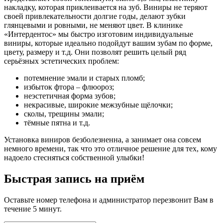
накладку, которая приклеивается на зуб. Виниры не теряют
своей привлекательности долгие годы, делают зубки
глянцевыми и ровными, не меняют цвет. В клинике
«Интердентос» мы быстро изготовим индивидуальные
виниры, которые идеально подойдут вашим зубам по форме,
цвету, размеру и т.д. Они позволят решить целый ряд
серьёзных эстетических проблем:
потемнение эмали и старых пломб;
избыток фтора – флюороз;
неэстетичная форма зубов;
некрасивые, широкие межзубные щёлочки;
сколы, трещины эмали;
тёмные пятна и т.д.
Установка виниров безболезненна, а занимает она совсем
немного времени, так что это отличное решение для тех, кому
надоело стесняться собственной улыбки!
Быстрая запись на приём
Оставьте номер телефона и администратор перезвонит Вам в
течение 5 минут.