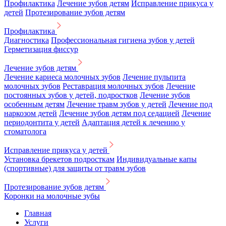
Профилактика
Лечение зубов детям
Исправление прикуса у
детей
Протезирование зубов детям
Профилактика
Диагностика
Профессиональная гигиена зубов у детей
Герметизация фиссур
Лечение зубов детям
Лечение кариеса молочных зубов
Лечение пульпита
молочных зубов
Реставрация молочных зубов
Лечение
постоянных зубов у детей, подростков
Лечение зубов
особенным детям
Лечение травм зубов у детей
Лечение под
наркозом детей
Лечение зубов детям под седацией
Лечение
периодонтита у детей
Адаптация детей к лечению у
стоматолога
Исправление прикуса у детей
Установка брекетов подросткам
Индивидуальные капы
(спортивные) для защиты от травм зубов
Протезирование зубов детям
Коронки на молочные зубы
Главная
Услуги