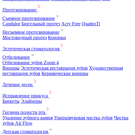
Протезирование
Съемное протезирование
Candulor
Бюгельный протез
Acry Free
QuattroTi
Несъемное протезирование
Мостовидный протез
Коронки
Эстетическая стоматология
Отбеливание
Отбеливание зубов Zoom 4
Виниры
Эстетическая реставрация зубов
Художественная
реставрация зубов
Керамические виниры
Лечение десен
Исправление прикуса
Брекеты
Элайнеры
Гигиена полости рта
Удаление зубного камня
Ультразвуковая чистка зубов
Чистка
зубов Air Flow
Детская стоматология