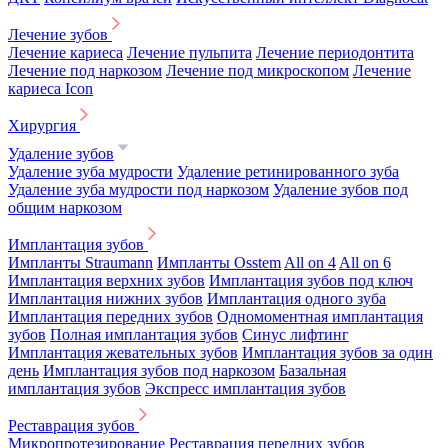
Лечение зубов
Лечение кариеса
Лечение пульпита
Лечение периодонтита
Лечение под наркозом
Лечение под микроскопом
Лечение
кариеса Icon
Хирургия
Удаление зубов
Удаление зуба мудрости
Удаление ретинированного зуба
Удаление зуба мудрости под наркозом
Удаление зубов под
общим наркозом
Имплантация зубов
Импланты Straumann
Импланты Osstem
All on 4
All on 6
Имплантация верхних зубов
Имплантация зубов под ключ
Имплантация нижних зубов
Имплантация одного зуба
Имплантация передних зубов
Одномоментная имплантация
зубов
Полная имплантация зубов
Синус лифтинг
Имплантация жевательных зубов
Имплантация зубов за один
день
Имплантация зубов под наркозом
Базальная
имплантация зубов
Экспресс имплантация зубов
Реставрация зубов
Микропротезирование
Реставрация передних зубов