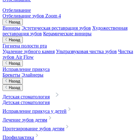
Отбеливание
Отбеливание зубов Zoom 4
Назад
Виниры
Эстетическая реставрация зубов
Художественная
реставрация зубов
Керамические виниры
Назад
Гигиена полости рта
Удаление зубного камня
Ультразвуковая чистка зубов
Чистка
зубов Air Flow
Назад
Исправление прикуса
Брекеты
Элайнеры
Назад
Назад
Детская стоматология
Детская стоматология
Исправление прикуса у детей
Лечение зубов детям
Протезирование зубов детям
Профилактика