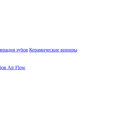
врация зубов
Керамические виниры
бов Air Flow