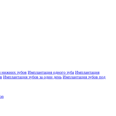
 нижних зубов
Имплантация одного зуба
Имплантация
ов
Имплантация зубов за один день
Имплантация зубов под
on