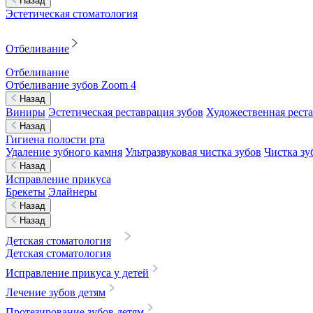
Назад
Эстетическая стоматология
Отбеливание
Отбеливание
Отбеливание зубов Zoom 4
Назад
Виниры
Эстетическая реставрация зубов
Художественная реста
Назад
Гигиена полости рта
Удаление зубного камня
Ультразвуковая чистка зубов
Чистка зу
Назад
Исправление прикуса
Брекеты
Элайнеры
Назад
Назад
Детская стоматология
Детская стоматология
Исправление прикуса у детей
Лечение зубов детям
Протезирование зубов детям