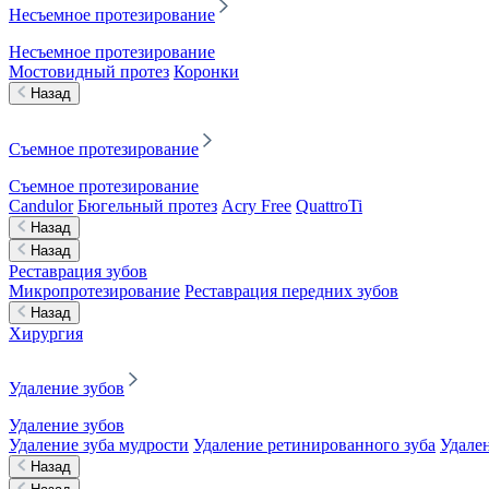
Несъемное протезирование
Несъемное протезирование
Мостовидный протез
Коронки
Назад
Съемное протезирование
Съемное протезирование
Candulor
Бюгельный протез
Acry Free
QuattroTi
Назад
Назад
Реставрация зубов
Микропротезирование
Реставрация передних зубов
Назад
Хирургия
Удаление зубов
Удаление зубов
Удаление зуба мудрости
Удаление ретинированного зуба
Удален
Назад