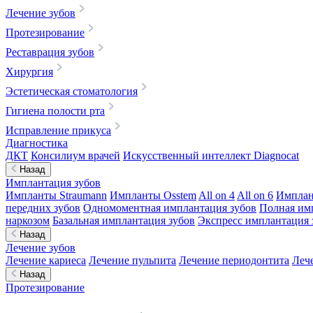
Лечение зубов
Протезирование
Реставрация зубов
Хирургия
Эстетическая стоматология
Гигиена полости рта
Исправление прикуса
Диагностика
ДКТ
Консилиум врачей
Искусственный интеллект Diagnocat
Назад
Имплантация зубов
Импланты Straumann
Импланты Osstem
All on 4
All on 6
Имплан
передних зубов
Одномоментная имплантация зубов
Полная им
наркозом
Базальная имплантация зубов
Экспресс имплантация 
Назад
Лечение зубов
Лечение кариеса
Лечение пульпита
Лечение периодонтита
Леч
Назад
Протезирование