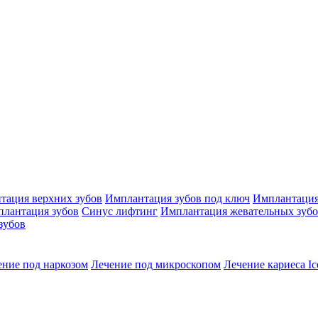
тация верхних зубов
Имплантация зубов под ключ
Имплантация
плантация зубов
Синус лифтинг
Имплантация жевательных зуб
зубов
ение под наркозом
Лечение под микроскопом
Лечение кариеса Ic