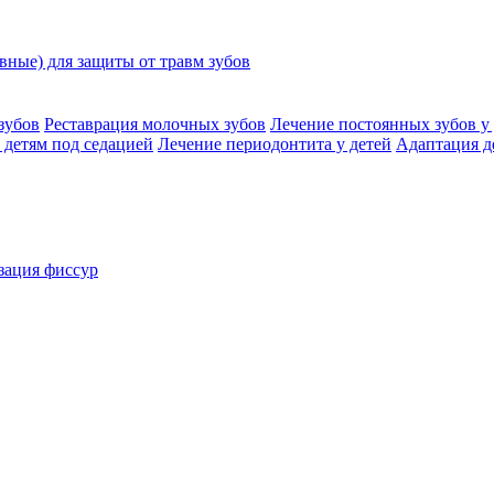
ные) для защиты от травм зубов
зубов
Реставрация молочных зубов
Лечение постоянных зубов у 
 детям под седацией
Лечение периодонтита у детей
Адаптация д
зация фиссур