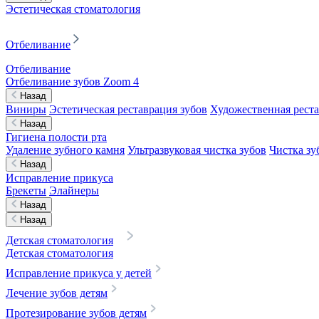
Эстетическая стоматология
Отбеливание
Отбеливание
Отбеливание зубов Zoom 4
Назад
Виниры
Эстетическая реставрация зубов
Художественная реста
Назад
Гигиена полости рта
Удаление зубного камня
Ультразвуковая чистка зубов
Чистка зу
Назад
Исправление прикуса
Брекеты
Элайнеры
Назад
Назад
Детская стоматология
Детская стоматология
Исправление прикуса у детей
Лечение зубов детям
Протезирование зубов детям