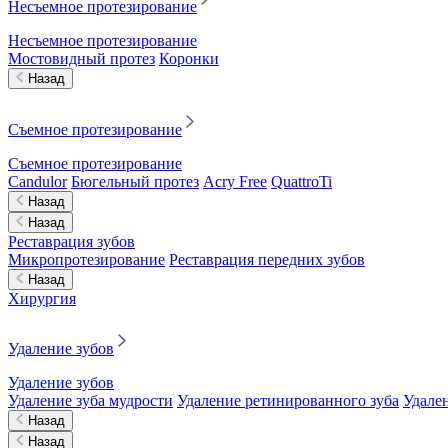
Несъемное протезирование
Несъемное протезирование
Мостовидный протез
Коронки
Назад
Съемное протезирование
Съемное протезирование
Candulor
Бюгельный протез
Acry Free
QuattroTi
Назад
Назад
Реставрация зубов
Микропротезирование
Реставрация передних зубов
Назад
Хирургия
Удаление зубов
Удаление зубов
Удаление зуба мудрости
Удаление ретинированного зуба
Удален
Назад
Назад