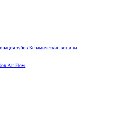
врация зубов
Керамические виниры
бов Air Flow