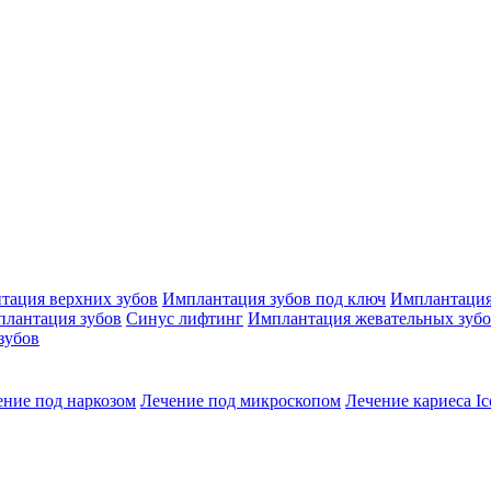
тация верхних зубов
Имплантация зубов под ключ
Имплантация
плантация зубов
Синус лифтинг
Имплантация жевательных зуб
зубов
ение под наркозом
Лечение под микроскопом
Лечение кариеса Ic