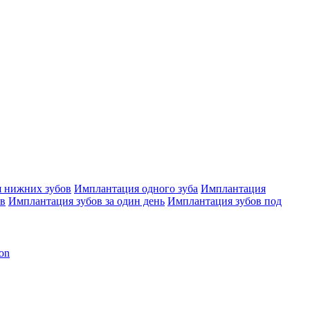
 нижних зубов
Имплантация одного зуба
Имплантация
ов
Имплантация зубов за один день
Имплантация зубов под
on