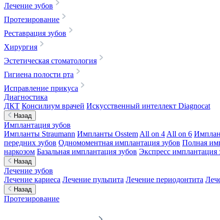
Лечение зубов
Протезирование
Реставрация зубов
Хирургия
Эстетическая стоматология
Гигиена полости рта
Исправление прикуса
Диагностика
ДКТ
Консилиум врачей
Искусственный интеллект Diagnocat
Назад
Имплантация зубов
Импланты Straumann
Импланты Osstem
All on 4
All on 6
Имплан
передних зубов
Одномоментная имплантация зубов
Полная им
наркозом
Базальная имплантация зубов
Экспресс имплантация 
Назад
Лечение зубов
Лечение кариеса
Лечение пульпита
Лечение периодонтита
Леч
Назад
Протезирование