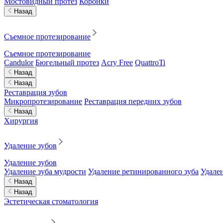
Мостовидный протез
Коронки
Назад
Съемное протезирование
Съемное протезирование
Candulor
Бюгельный протез
Acry Free
QuattroTi
Назад
Назад
Реставрация зубов
Микропротезирование
Реставрация передних зубов
Назад
Хирургия
Удаление зубов
Удаление зубов
Удаление зуба мудрости
Удаление ретинированного зуба
Удален
Назад
Назад
Эстетическая стоматология