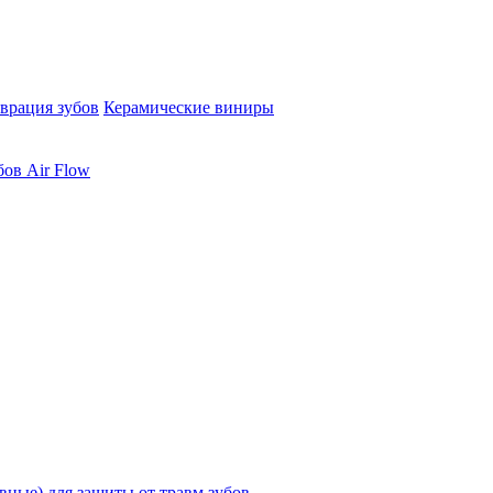
врация зубов
Керамические виниры
бов Air Flow
ные) для защиты от травм зубов