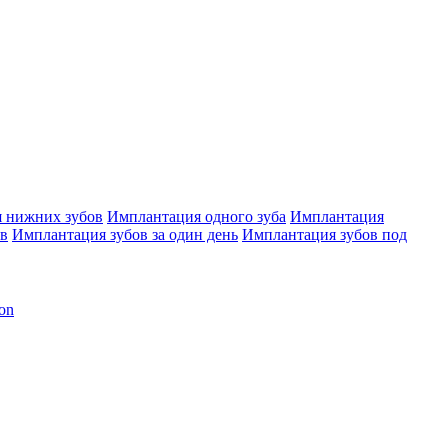
 нижних зубов
Имплантация одного зуба
Имплантация
ов
Имплантация зубов за один день
Имплантация зубов под
on