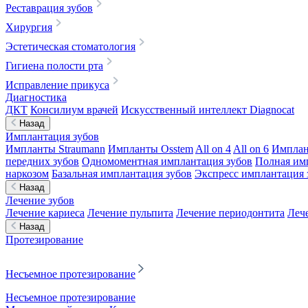
Реставрация зубов
Хирургия
Эстетическая стоматология
Гигиена полости рта
Исправление прикуса
Диагностика
ДКТ
Консилиум врачей
Искусственный интеллект Diagnocat
Назад
Имплантация зубов
Импланты Straumann
Импланты Osstem
All on 4
All on 6
Имплан
передних зубов
Одномоментная имплантация зубов
Полная им
наркозом
Базальная имплантация зубов
Экспресс имплантация 
Назад
Лечение зубов
Лечение кариеса
Лечение пульпита
Лечение периодонтита
Леч
Назад
Протезирование
Несъемное протезирование
Несъемное протезирование