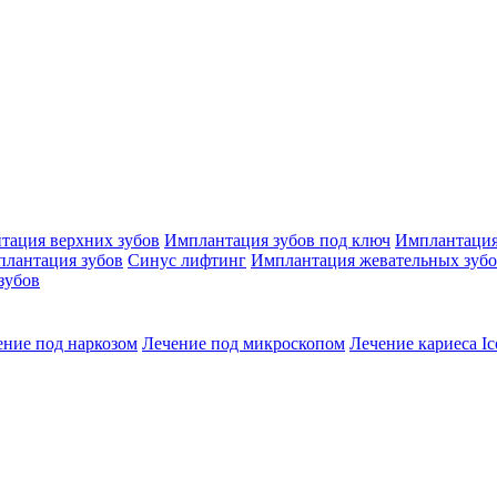
тация верхних зубов
Имплантация зубов под ключ
Имплантация
плантация зубов
Синус лифтинг
Имплантация жевательных зуб
зубов
ение под наркозом
Лечение под микроскопом
Лечение кариеса Ic