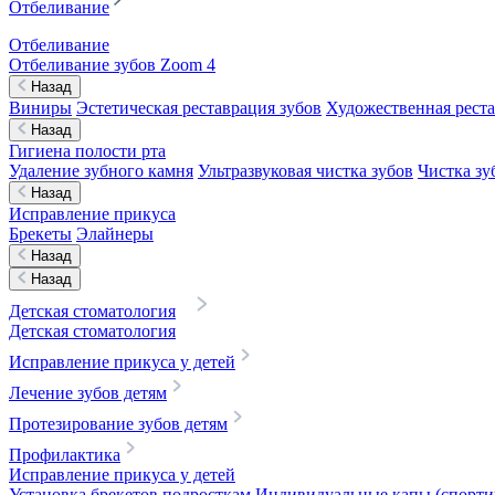
Отбеливание
Отбеливание
Отбеливание зубов Zoom 4
Назад
Виниры
Эстетическая реставрация зубов
Художественная реста
Назад
Гигиена полости рта
Удаление зубного камня
Ультразвуковая чистка зубов
Чистка зу
Назад
Исправление прикуса
Брекеты
Элайнеры
Назад
Назад
Детская стоматология
Детская стоматология
Исправление прикуса у детей
Лечение зубов детям
Протезирование зубов детям
Профилактика
Исправление прикуса у детей
Установка брекетов подросткам
Индивидуальные капы (спортив