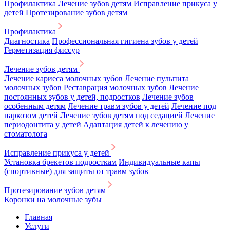
Профилактика
Лечение зубов детям
Исправление прикуса у
детей
Протезирование зубов детям
Профилактика
Диагностика
Профессиональная гигиена зубов у детей
Герметизация фиссур
Лечение зубов детям
Лечение кариеса молочных зубов
Лечение пульпита
молочных зубов
Реставрация молочных зубов
Лечение
постоянных зубов у детей, подростков
Лечение зубов
особенным детям
Лечение травм зубов у детей
Лечение под
наркозом детей
Лечение зубов детям под седацией
Лечение
периодонтита у детей
Адаптация детей к лечению у
стоматолога
Исправление прикуса у детей
Установка брекетов подросткам
Индивидуальные капы
(спортивные) для защиты от травм зубов
Протезирование зубов детям
Коронки на молочные зубы
Главная
Услуги