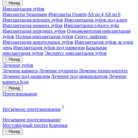
Назад
Имплантация зубов
Импланты Straumann
Импланты Osstem
All on 4
All on 6
Имплантация верхних зубов
Имплантация зубов под ключ
Имплантация нижних зубов
Имплантация одного зуба
Имплантация передних зубов
Одномоментная имплантация
зубов
Полная имплантация зубов
Синус лифтинг
Имплантация жевательных зубов
Имплантация зубов за один
день
Имплантация зубов под наркозом
Базальная
имплантация зубов
Экспресс имплантация зубов
Назад
Лечение зубов
Лечение кариеса
Лечение пульпита
Лечение периодонтита
Лечение под наркозом
Лечение под микроскопом
Лечение
кариеса Icon
Назад
Протезирование
Несъемное протезирование
Несъемное протезирование
Мостовидный протез
Коронки
Назад