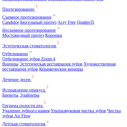
Протезирование
Съемное протезирование
Candulor
Бюгельный протез
Acry Free
QuattroTi
Несъемное протезирование
Мостовидный протез
Коронки
Эстетическая стоматология
Отбеливание
Отбеливание зубов Zoom 4
Виниры
Эстетическая реставрация зубов
Художественная
реставрация зубов
Керамические виниры
Лечение десен
Исправление прикуса
Брекеты
Элайнеры
Гигиена полости рта
Удаление зубного камня
Ультразвуковая чистка зубов
Чистка
зубов Air Flow
Детская стоматология