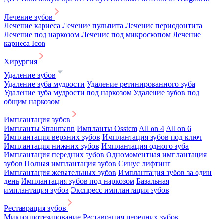
Лечение зубов
Лечение кариеса
Лечение пульпита
Лечение периодонтита
Лечение под наркозом
Лечение под микроскопом
Лечение
кариеса Icon
Хирургия
Удаление зубов
Удаление зуба мудрости
Удаление ретинированного зуба
Удаление зуба мудрости под наркозом
Удаление зубов под
общим наркозом
Имплантация зубов
Импланты Straumann
Импланты Osstem
All on 4
All on 6
Имплантация верхних зубов
Имплантация зубов под ключ
Имплантация нижних зубов
Имплантация одного зуба
Имплантация передних зубов
Одномоментная имплантация
зубов
Полная имплантация зубов
Синус лифтинг
Имплантация жевательных зубов
Имплантация зубов за один
день
Имплантация зубов под наркозом
Базальная
имплантация зубов
Экспресс имплантация зубов
Реставрация зубов
Микропротезирование
Реставрация передних зубов