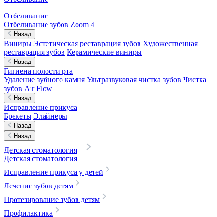
Отбеливание
Отбеливание зубов Zoom 4
Назад
Виниры
Эстетическая реставрация зубов
Художественная
реставрация зубов
Керамические виниры
Назад
Гигиена полости рта
Удаление зубного камня
Ультразвуковая чистка зубов
Чистка
зубов Air Flow
Назад
Исправление прикуса
Брекеты
Элайнеры
Назад
Назад
Детская стоматология
Детская стоматология
Исправление прикуса у детей
Лечение зубов детям
Протезирование зубов детям
Профилактика