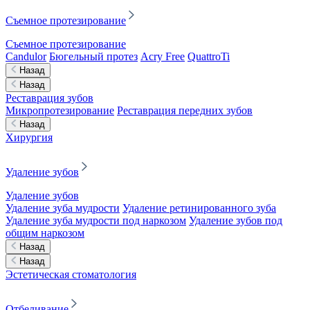
Съемное протезирование
Съемное протезирование
Candulor
Бюгельный протез
Acry Free
QuattroTi
Назад
Назад
Реставрация зубов
Микропротезирование
Реставрация передних зубов
Назад
Хирургия
Удаление зубов
Удаление зубов
Удаление зуба мудрости
Удаление ретинированного зуба
Удаление зуба мудрости под наркозом
Удаление зубов под
общим наркозом
Назад
Назад
Эстетическая стоматология
Отбеливание