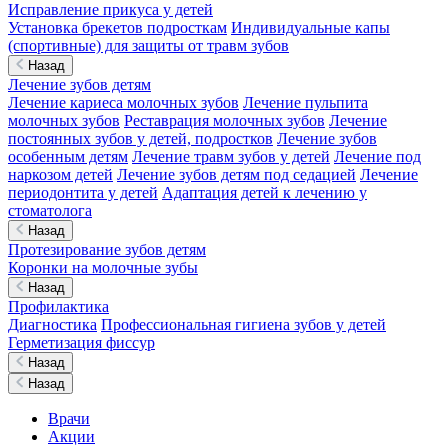
Исправление прикуса у детей
Установка брекетов подросткам
Индивидуальные капы
(спортивные) для защиты от травм зубов
Назад
Лечение зубов детям
Лечение кариеса молочных зубов
Лечение пульпита
молочных зубов
Реставрация молочных зубов
Лечение
постоянных зубов у детей, подростков
Лечение зубов
особенным детям
Лечение травм зубов у детей
Лечение под
наркозом детей
Лечение зубов детям под седацией
Лечение
периодонтита у детей
Адаптация детей к лечению у
стоматолога
Назад
Протезирование зубов детям
Коронки на молочные зубы
Назад
Профилактика
Диагностика
Профессиональная гигиена зубов у детей
Герметизация фиссур
Назад
Назад
Врачи
Акции