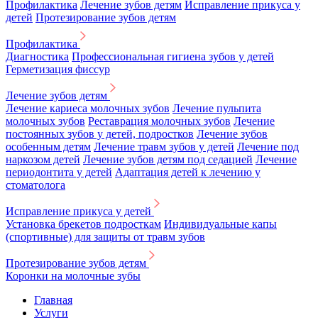
Профилактика
Лечение зубов детям
Исправление прикуса у
детей
Протезирование зубов детям
Профилактика
Диагностика
Профессиональная гигиена зубов у детей
Герметизация фиссур
Лечение зубов детям
Лечение кариеса молочных зубов
Лечение пульпита
молочных зубов
Реставрация молочных зубов
Лечение
постоянных зубов у детей, подростков
Лечение зубов
особенным детям
Лечение травм зубов у детей
Лечение под
наркозом детей
Лечение зубов детям под седацией
Лечение
периодонтита у детей
Адаптация детей к лечению у
стоматолога
Исправление прикуса у детей
Установка брекетов подросткам
Индивидуальные капы
(спортивные) для защиты от травм зубов
Протезирование зубов детям
Коронки на молочные зубы
Главная
Услуги