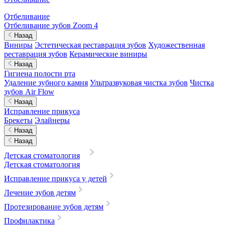
Отбеливание
Отбеливание зубов Zoom 4
Назад
Виниры
Эстетическая реставрация зубов
Художественная
реставрация зубов
Керамические виниры
Назад
Гигиена полости рта
Удаление зубного камня
Ультразвуковая чистка зубов
Чистка
зубов Air Flow
Назад
Исправление прикуса
Брекеты
Элайнеры
Назад
Назад
Детская стоматология
Детская стоматология
Исправление прикуса у детей
Лечение зубов детям
Протезирование зубов детям
Профилактика