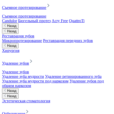
Съемное протезирование
Съемное протезирование
Candulor
Бюгельный протез
Acry Free
QuattroTi
Назад
Назад
Реставрация зубов
Микропротезирование
Реставрация передних зубов
Назад
Хирургия
Удаление зубов
Удаление зубов
Удаление зуба мудрости
Удаление ретинированного зуба
Удаление зуба мудрости под наркозом
Удаление зубов под
общим наркозом
Назад
Назад
Эстетическая стоматология
Отбеливание