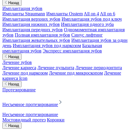
Назад
Имплантация зубов
Импланты Straumann
Импланты Osstem
All on 4
All on 6
Имплантация верхних зубов
Имплантация зубов под ключ
Имплантация нижних зубов
Имплантация одного зуба
Имплантация передних зубов
Одномоментная имплантация
зубов
Полная имплантация зубов
Синус лифтинг
Имплантация жевательных зубов
Имплантация зубов за один
день
Имплантация зубов под наркозом
Базальная
имплантация зубов
Экспресс имплантация зубов
Назад
Лечение зубов
Лечение кариеса
Лечение пульпита
Лечение периодонтита
Лечение под наркозом
Лечение под микроскопом
Лечение
кариеса Icon
Назад
Протезирование
Несъемное протезирование
Несъемное протезирование
Мостовидный протез
Коронки
Назад