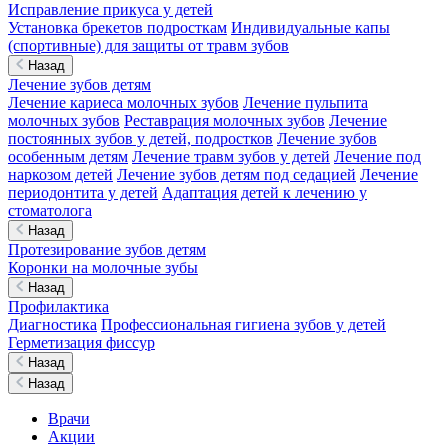
Исправление прикуса у детей
Установка брекетов подросткам
Индивидуальные капы
(спортивные) для защиты от травм зубов
Назад
Лечение зубов детям
Лечение кариеса молочных зубов
Лечение пульпита
молочных зубов
Реставрация молочных зубов
Лечение
постоянных зубов у детей, подростков
Лечение зубов
особенным детям
Лечение травм зубов у детей
Лечение под
наркозом детей
Лечение зубов детям под седацией
Лечение
периодонтита у детей
Адаптация детей к лечению у
стоматолога
Назад
Протезирование зубов детям
Коронки на молочные зубы
Назад
Профилактика
Диагностика
Профессиональная гигиена зубов у детей
Герметизация фиссур
Назад
Назад
Врачи
Акции