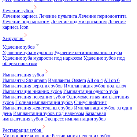
Лечение зубов
Лечение кариеса
Лечение пульпита
Лечение периодонтита
Лечение под наркозом
Лечение под микроскопом
Лечение
кариеса Icon
Хирургия
Удаление зубов
Удаление зуба мудрости
Удаление ретинированного зуба
Удаление зуба мудрости под наркозом
Удаление зубов под
общим наркозом
Имплантация зубов
Импланты Straumann
Импланты Osstem
All on 4
All on 6
Имплантация верхних зубов
Имплантация зубов под ключ
Имплантация нижних зубов
Имплантация одного зуба
Имплантация передних зубов
Одномоментная имплантация
зубов
Полная имплантация зубов
Синус лифтинг
Имплантация жевательных зубов
Имплантация зубов за один
день
Имплантация зубов под наркозом
Базальная
имплантация зубов
Экспресс имплантация зубов
Реставрация зубов
Микропротезирование
Реставрация передних зубов