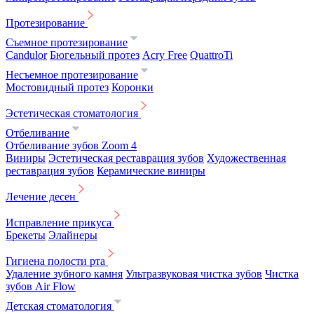
Протезирование
Съемное протезирование
Candulor
Бюгельный протез
Acry Free
QuattroTi
Несъемное протезирование
Мостовидный протез
Коронки
Эстетическая стоматология
Отбеливание
Отбеливание зубов Zoom 4
Виниры
Эстетическая реставрация зубов
Художественная
реставрация зубов
Керамические виниры
Лечение десен
Исправление прикуса
Брекеты
Элайнеры
Гигиена полости рта
Удаление зубного камня
Ультразвуковая чистка зубов
Чистка
зубов Air Flow
Детская стоматология