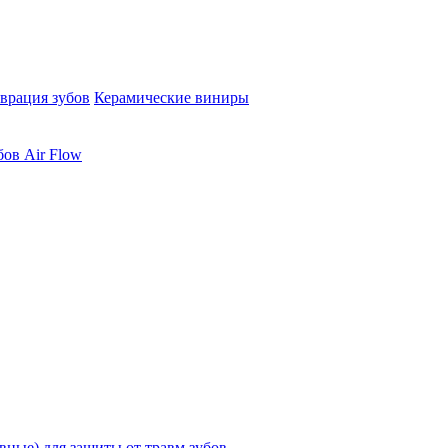
врация зубов
Керамические виниры
бов Air Flow
ные) для защиты от травм зубов