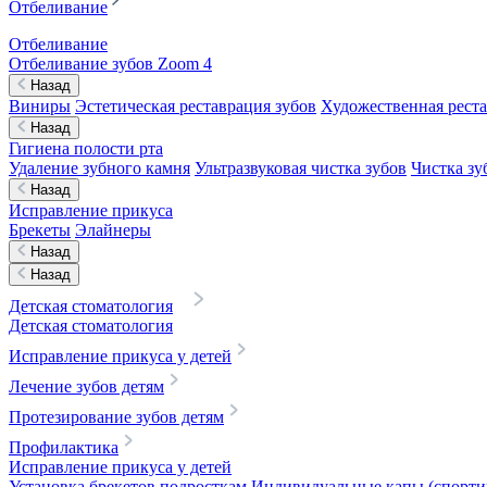
Отбеливание
Отбеливание
Отбеливание зубов Zoom 4
Назад
Виниры
Эстетическая реставрация зубов
Художественная реста
Назад
Гигиена полости рта
Удаление зубного камня
Ультразвуковая чистка зубов
Чистка зу
Назад
Исправление прикуса
Брекеты
Элайнеры
Назад
Назад
Детская стоматология
Детская стоматология
Исправление прикуса у детей
Лечение зубов детям
Протезирование зубов детям
Профилактика
Исправление прикуса у детей
Установка брекетов подросткам
Индивидуальные капы (спортив