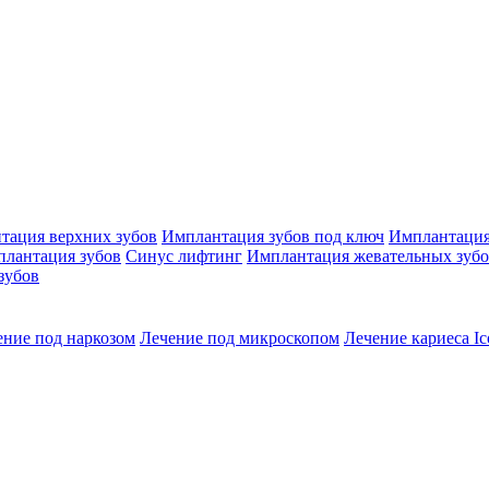
тация верхних зубов
Имплантация зубов под ключ
Имплантация
плантация зубов
Синус лифтинг
Имплантация жевательных зуб
зубов
ение под наркозом
Лечение под микроскопом
Лечение кариеса Ic