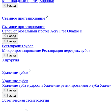
Мостовидный протез
Коронки
Назад
Съемное протезирование
Съемное протезирование
Candulor
Бюгельный протез
Acry Free
QuattroTi
Назад
Назад
Реставрация зубов
Микропротезирование
Реставрация передних зубов
Назад
Хирургия
Удаление зубов
Удаление зубов
Удаление зуба мудрости
Удаление ретинированного зуба
Удален
Назад
Назад
Эстетическая стоматология