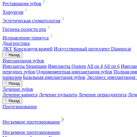
Реставрация зубов
Хирургия
Эстетическая стоматология
Гигиена полости рта
Исправление прикуса
Диагностика
ДКТ
Консилиум врачей
Искусственный интеллект Diagnocat
Назад
Имплантация зубов
Импланты Straumann
Импланты Osstem
All on 4
All on 6
Имплан
передних зубов
Одномоментная имплантация зубов
Полная им
наркозом
Базальная имплантация зубов
Экспресс имплантация 
Назад
Лечение зубов
Лечение кариеса
Лечение пульпита
Лечение периодонтита
Леч
Назад
Протезирование
Несъемное протезирование
Несъемное протезирование