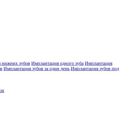
 нижних зубов
Имплантация одного зуба
Имплантация
ов
Имплантация зубов за один день
Имплантация зубов под
on