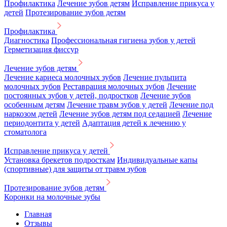
Профилактика
Лечение зубов детям
Исправление прикуса у
детей
Протезирование зубов детям
Профилактика
Диагностика
Профессиональная гигиена зубов у детей
Герметизация фиссур
Лечение зубов детям
Лечение кариеса молочных зубов
Лечение пульпита
молочных зубов
Реставрация молочных зубов
Лечение
постоянных зубов у детей, подростков
Лечение зубов
особенным детям
Лечение травм зубов у детей
Лечение под
наркозом детей
Лечение зубов детям под седацией
Лечение
периодонтита у детей
Адаптация детей к лечению у
стоматолога
Исправление прикуса у детей
Установка брекетов подросткам
Индивидуальные капы
(спортивные) для защиты от травм зубов
Протезирование зубов детям
Коронки на молочные зубы
Главная
Отзывы