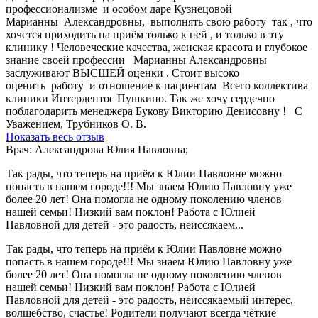
профессионализме и особом даре Кузнецовой
Марианны Александровны, выполнять свою работу так , что
хочется приходить на приём только к ней , и только в эту
клинику ! Человеческие качества, женская красота и глубокое
знание своей профессии Марианны Александровны
заслуживают ВЫСШЕЙ оценки . Стоит высоко
оценить работу и отношение к пациентам Всего коллектива
клиники Интердентос Пушкино. Так же хочу сердечно
поблагодарить менеджера Букову Викторию Денисовну ! С
Уважением, Трубников О. В.
Показать весь отзыв
Врач: Александрова Юлия Павловна;
Так рады, что теперь на приём к Юлии Павловне можно
попасть в нашем городе!!! Мы знаем Юлию Павловну уже
более 20 лет! Она помогла не одному поколению членов
нашей семьи! Низкий вам поклон! Работа с Юлией
Павловной для детей - это радость, неиссякаем...
Так рады, что теперь на приём к Юлии Павловне можно
попасть в нашем городе!!! Мы знаем Юлию Павловну уже
более 20 лет! Она помогла не одному поколению членов
нашей семьи! Низкий вам поклон! Работа с Юлией
Павловной для детей - это радость, неиссякаемый интерес,
волшебство, счастье! Родители получают всегда чёткие