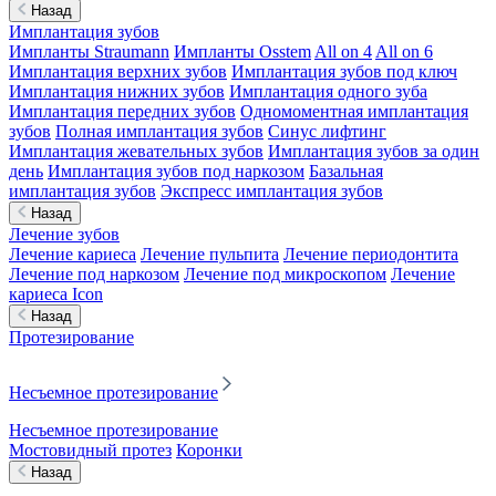
Назад
Имплантация зубов
Импланты Straumann
Импланты Osstem
All on 4
All on 6
Имплантация верхних зубов
Имплантация зубов под ключ
Имплантация нижних зубов
Имплантация одного зуба
Имплантация передних зубов
Одномоментная имплантация
зубов
Полная имплантация зубов
Синус лифтинг
Имплантация жевательных зубов
Имплантация зубов за один
день
Имплантация зубов под наркозом
Базальная
имплантация зубов
Экспресс имплантация зубов
Назад
Лечение зубов
Лечение кариеса
Лечение пульпита
Лечение периодонтита
Лечение под наркозом
Лечение под микроскопом
Лечение
кариеса Icon
Назад
Протезирование
Несъемное протезирование
Несъемное протезирование
Мостовидный протез
Коронки
Назад