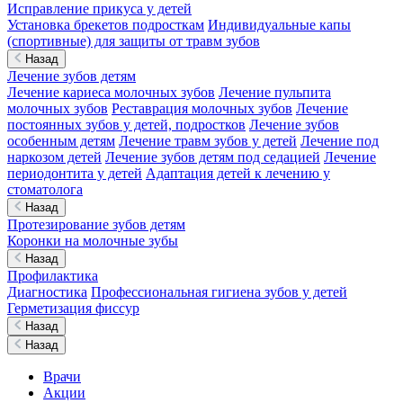
Исправление прикуса у детей
Установка брекетов подросткам
Индивидуальные капы
(спортивные) для защиты от травм зубов
Назад
Лечение зубов детям
Лечение кариеса молочных зубов
Лечение пульпита
молочных зубов
Реставрация молочных зубов
Лечение
постоянных зубов у детей, подростков
Лечение зубов
особенным детям
Лечение травм зубов у детей
Лечение под
наркозом детей
Лечение зубов детям под седацией
Лечение
периодонтита у детей
Адаптация детей к лечению у
стоматолога
Назад
Протезирование зубов детям
Коронки на молочные зубы
Назад
Профилактика
Диагностика
Профессиональная гигиена зубов у детей
Герметизация фиссур
Назад
Назад
Врачи
Акции