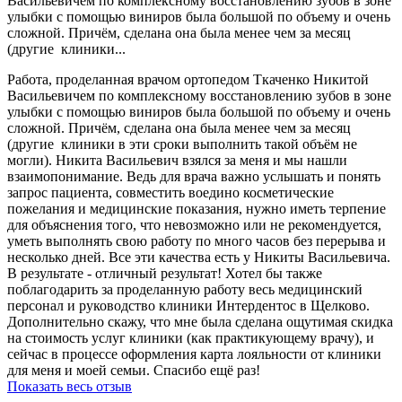
Васильевичем по комплексному восстановлению зубов в зоне
улыбки с помощью виниров была большой по объему и очень
сложной. Причём, сделана она была менее чем за месяц
(другие клиники...
Работа, проделанная врачом ортопедом Ткаченко Никитой
Васильевичем по комплексному восстановлению зубов в зоне
улыбки с помощью виниров была большой по объему и очень
сложной. Причём, сделана она была менее чем за месяц
(другие клиники в эти сроки выполнить такой объём не
могли). Никита Васильевич взялся за меня и мы нашли
взаимопонимание. Ведь для врача важно услышать и понять
запрос пациента, совместить воедино косметические
пожелания и медицинские показания, нужно иметь терпение
для объяснения того, что невозможно или не рекомендуется,
уметь выполнять свою работу по много часов без перерыва и
несколько дней. Все эти качества есть у Никиты Васильевича.
В результате - отличный результат! Хотел бы также
поблагодарить за проделанную работу весь медицинский
персонал и руководство клиники Интердентос в Щелково.
Дополнительно скажу, что мне была сделана ощутимая скидка
на стоимость услуг клиники (как практикующему врачу), и
сейчас в процессе оформления карта лояльности от клиники
для меня и моей семьи. Спасибо ещё раз!
Показать весь отзыв