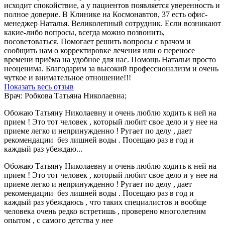
исходит спокойствие, а у пациентов появляется уверенность и
полное доверие. В Клинике на Космонавтов, 37 есть офис-
менеджер Наталья. Великолепный сотрудник. Если возникают
какие-либо вопросы, всегда можно позвонить,
посоветоваться. Помогает решить вопросы с врачом и
сообщить нам о корректировке лечения или о переносе
времени приёма на удобное для нас. Помощь Натальи просто
неоценима. Благодарим за высокий профессионализм и очень
чуткое и внимательное отношение!!!
Показать весь отзыв
Врач: Робкова Татьяна Николаевна;
Обожаю Татьяну Николаевну и очень люблю ходить к ней на
прием ! Это тот человек , который любит свое дело и у нее на
приеме легко и непринужденно ! Ругает по делу , дает
рекомендации без лишней воды . Посещаю раз в год и
каждый раз убеждаю...
Обожаю Татьяну Николаевну и очень люблю ходить к ней на
прием ! Это тот человек , который любит свое дело и у нее на
приеме легко и непринужденно ! Ругает по делу , дает
рекомендации без лишней воды . Посещаю раз в год и
каждый раз убеждаюсь , что таких специалистов и вообще
человека очень редко встретишь , проверено многолетним
опытом , с самого детства у нее