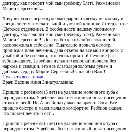
доктору, как говорит мой сын (ребёнку 5лет), Рахмановой
Марии Сергеевне!...
Хочу выразить огромную благодарность всему персоналу и
специалистам замечательной и уютной клинике Интердентос
(Детское отделение). В особенности нашему любимому
доктору, как говорит мой сын (ребёнку 5лет), Рахмановой
Марии Сергеевне!!! Доктор без каких-либо сложностей
расположила к себе сына. Тщательно провела осмотр,
прописала план лечения, дала ответы на все мои вопросы с
улыбкой и без спешки, что очень приятно! Лечение (2а
зубика-кариес, 2а зубика пульпит+коронка) провели без
наркоза и седации, это все благодаря золотым рукам и
доброму сердцу Марии Сергеевны! Спасибо Вам!!!
Показать весь отзыв
Врач: Васина Алия Зинатуллаевна;
Пришли с ребёнком (5 лет) на удаление молочного зуба с
периодонтитом. У ребёнка был негативный опыт посещения
стоматологий. Но Алия Зинатуллаевна врач от Бога. Все
прошло быстро и максимально комфортно. Ребёнок сказал,
что пойдёт лечить и ост...
Пришли с ребёнком (5 лет) на удаление молочного зуба с
периодонтитом. У ребёнка был негативный опыт посещения