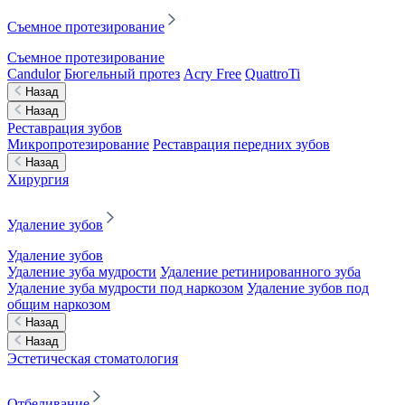
Съемное протезирование
Съемное протезирование
Candulor
Бюгельный протез
Acry Free
QuattroTi
Назад
Назад
Реставрация зубов
Микропротезирование
Реставрация передних зубов
Назад
Хирургия
Удаление зубов
Удаление зубов
Удаление зуба мудрости
Удаление ретинированного зуба
Удаление зуба мудрости под наркозом
Удаление зубов под
общим наркозом
Назад
Назад
Эстетическая стоматология
Отбеливание