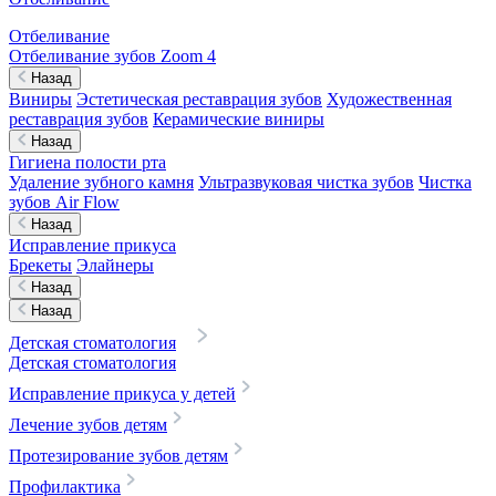
Отбеливание
Отбеливание зубов Zoom 4
Назад
Виниры
Эстетическая реставрация зубов
Художественная
реставрация зубов
Керамические виниры
Назад
Гигиена полости рта
Удаление зубного камня
Ультразвуковая чистка зубов
Чистка
зубов Air Flow
Назад
Исправление прикуса
Брекеты
Элайнеры
Назад
Назад
Детская стоматология
Детская стоматология
Исправление прикуса у детей
Лечение зубов детям
Протезирование зубов детям
Профилактика