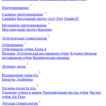
Протезирование
Съемное протезирование
Candulor
Бюгельный протез
Acry Free
QuattroTi
Несъемное протезирование
Мостовидный протез
Коронки
Эстетическая стоматология
Отбеливание
Отбеливание зубов Zoom 4
Виниры
Эстетическая реставрация зубов
Художественная
реставрация зубов
Керамические виниры
Лечение десен
Исправление прикуса
Брекеты
Элайнеры
Гигиена полости рта
Удаление зубного камня
Ультразвуковая чистка зубов
Чистка
зубов Air Flow
Детская стоматология