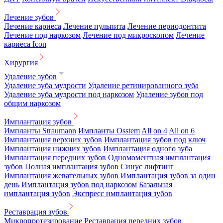
Лечение зубов
Лечение кариеса
Лечение пульпита
Лечение периодонтита
Лечение под наркозом
Лечение под микроскопом
Лечение
кариеса Icon
Хирургия
Удаление зубов
Удаление зуба мудрости
Удаление ретинированного зуба
Удаление зуба мудрости под наркозом
Удаление зубов под
общим наркозом
Имплантация зубов
Импланты Straumann
Импланты Osstem
All on 4
All on 6
Имплантация верхних зубов
Имплантация зубов под ключ
Имплантация нижних зубов
Имплантация одного зуба
Имплантация передних зубов
Одномоментная имплантация
зубов
Полная имплантация зубов
Синус лифтинг
Имплантация жевательных зубов
Имплантация зубов за один
день
Имплантация зубов под наркозом
Базальная
имплантация зубов
Экспресс имплантация зубов
Реставрация зубов
Микропротезирование
Реставрация передних зубов