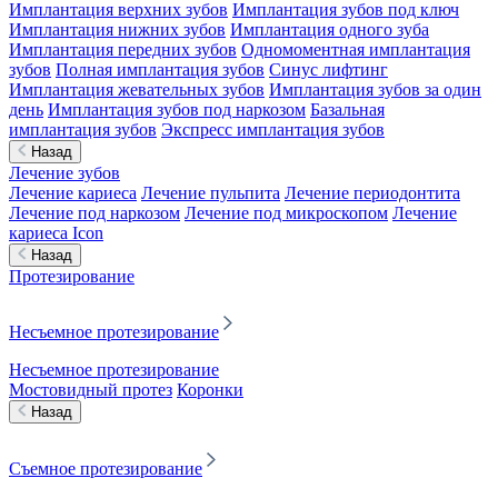
Имплантация верхних зубов
Имплантация зубов под ключ
Имплантация нижних зубов
Имплантация одного зуба
Имплантация передних зубов
Одномоментная имплантация
зубов
Полная имплантация зубов
Синус лифтинг
Имплантация жевательных зубов
Имплантация зубов за один
день
Имплантация зубов под наркозом
Базальная
имплантация зубов
Экспресс имплантация зубов
Назад
Лечение зубов
Лечение кариеса
Лечение пульпита
Лечение периодонтита
Лечение под наркозом
Лечение под микроскопом
Лечение
кариеса Icon
Назад
Протезирование
Несъемное протезирование
Несъемное протезирование
Мостовидный протез
Коронки
Назад
Съемное протезирование