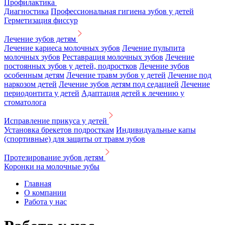
Профилактика
Диагностика
Профессиональная гигиена зубов у детей
Герметизация фиссур
Лечение зубов детям
Лечение кариеса молочных зубов
Лечение пульпита
молочных зубов
Реставрация молочных зубов
Лечение
постоянных зубов у детей, подростков
Лечение зубов
особенным детям
Лечение травм зубов у детей
Лечение под
наркозом детей
Лечение зубов детям под седацией
Лечение
периодонтита у детей
Адаптация детей к лечению у
стоматолога
Исправление прикуса у детей
Установка брекетов подросткам
Индивидуальные капы
(спортивные) для защиты от травм зубов
Протезирование зубов детям
Коронки на молочные зубы
Главная
О компании
Работа у нас