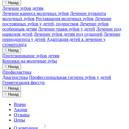
Назад
Лечение зубов детям
Лечение кариеса молочных зубов
Лечение пульпита
молочных зубов
Реставрация молочных зубов
Лечение
постоянных зубов у детей, подростков
Лечение зубов
особенным детям
Лечение травм зубов у детей
Лечение под
наркозом детей
Лечение зубов детям под седацией
Лечение
периодонтита у детей
Адаптация детей к лечению у
стоматолога
Назад
Протезирование зубов детям
Коронки на молочные зубы
Назад
Профилактика
Диагностика
Профессиональная гигиена зубов у детей
Герметизация фиссур
Назад
Назад
Врачи
Акции
Отзывы
Цены
О компании