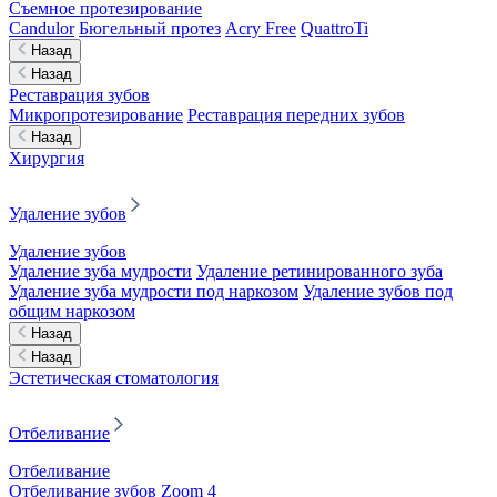
Съемное протезирование
Candulor
Бюгельный протез
Acry Free
QuattroTi
Назад
Назад
Реставрация зубов
Микропротезирование
Реставрация передних зубов
Назад
Хирургия
Удаление зубов
Удаление зубов
Удаление зуба мудрости
Удаление ретинированного зуба
Удаление зуба мудрости под наркозом
Удаление зубов под
общим наркозом
Назад
Назад
Эстетическая стоматология
Отбеливание
Отбеливание
Отбеливание зубов Zoom 4