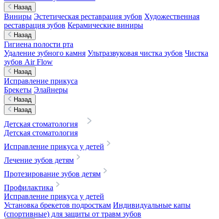
Назад
Виниры
Эстетическая реставрация зубов
Художественная
реставрация зубов
Керамические виниры
Назад
Гигиена полости рта
Удаление зубного камня
Ультразвуковая чистка зубов
Чистка
зубов Air Flow
Назад
Исправление прикуса
Брекеты
Элайнеры
Назад
Назад
Детская стоматология
Детская стоматология
Исправление прикуса у детей
Лечение зубов детям
Протезирование зубов детям
Профилактика
Исправление прикуса у детей
Установка брекетов подросткам
Индивидуальные капы
(спортивные) для защиты от травм зубов