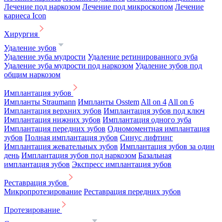
Лечение под наркозом
Лечение под микроскопом
Лечение
кариеса Icon
Хирургия
Удаление зубов
Удаление зуба мудрости
Удаление ретинированного зуба
Удаление зуба мудрости под наркозом
Удаление зубов под
общим наркозом
Имплантация зубов
Импланты Straumann
Импланты Osstem
All on 4
All on 6
Имплантация верхних зубов
Имплантация зубов под ключ
Имплантация нижних зубов
Имплантация одного зуба
Имплантация передних зубов
Одномоментная имплантация
зубов
Полная имплантация зубов
Синус лифтинг
Имплантация жевательных зубов
Имплантация зубов за один
день
Имплантация зубов под наркозом
Базальная
имплантация зубов
Экспресс имплантация зубов
Реставрация зубов
Микропротезирование
Реставрация передних зубов
Протезирование