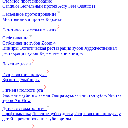
Съемное протезирование
Candulor
Бюгельный протез
Acry Free
QuattroTi
Несъемное протезирование
Мостовидный протез
Коронки
Эстетическая стоматология
Отбеливание
Отбеливание зубов Zoom 4
Виниры
Эстетическая реставрация зубов
Художественная
реставрация зубов
Керамические виниры
Лечение десен
Исправление прикуса
Брекеты
Элайнеры
Гигиена полости рта
Удаление зубного камня
Ультразвуковая чистка зубов
Чистка
зубов Air Flow
Детская стоматология
Профилактика
Лечение зубов детям
Исправление прикуса у
детей
Протезирование зубов детям